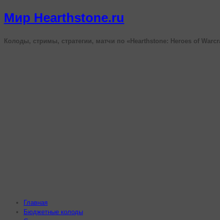
Мир Hearthstone.ru
Колоды, стримы, стратегии, матчи по «Hearthstone: Heroes of Warcr
Главная
Бюджетные колоды