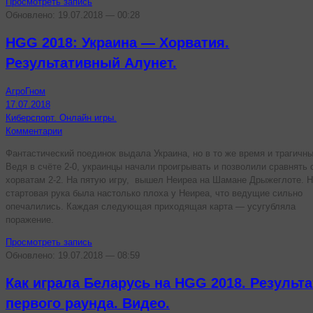
Просмотреть запись
Обновлено: 19.07.2018 — 00:28
HGG 2018: Украина — Хорватия.
Результативный Алунет.
АгроГном
17.07.2018
Киберспорт. Онлайн игры.
Комментарии
Фантастический поединок выдала Украина, но в то же время и трагичны
Ведя в счёте 2-0, украинцы начали проигрывать и позволили сравнять 
хорватам 2-2. На пятую игру, вышел Неиреа на Шамане Дрыжеглоте. 
стартовая рука была настолько плоха у Неиреа, что ведущие сильно
опечалились. Каждая следующая приходящая карта — усугубляла
поражение.
Просмотреть запись
Обновлено: 19.07.2018 — 08:59
Как играла Беларусь на HGG 2018. Результ
первого раунда. Видео.