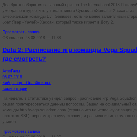
Два брата поборются за главный приз на The International 2018 Пожалуй
уже давно в курсе, что у талантливого Сумаила «SumaiL» Хассана из
американской команды Evil Geniuses, есть не менее талантливый стар
брат Явар «YawaR» Хассан, который также играет в Доту 2.
Просмотреть запись
Обновлено: 25.08.2018 — 11:38
Dota 2: Расписание игр команды Vega Squad
где смотреть?
АгроГном
08.07.2018
Киберспорт. Онлайн игры.
Комментарии
На неделе, в статистике увидел запрос «расписание игр Vega Squadron
решил поинтересоваться данным вопросом. Зашел на официальный са
команды http://vega-squadron.com/ (странно что не используют защище
протокол SSL), пересмотрел кучу страниц, и расписания игр команды н
увидел.
Просмотреть запись