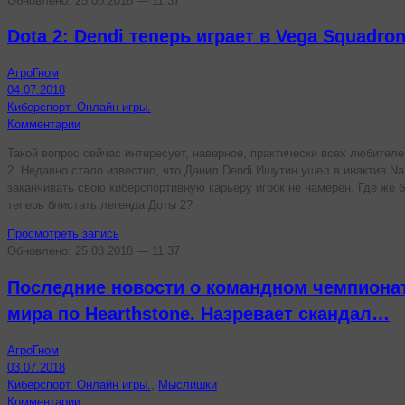
Обновлено: 25.08.2018 — 11:37
Dota 2: Dendi теперь играет в Vega Squadro
АгроГном
04.07.2018
Киберспорт. Онлайн игры.
Комментарии
Такой вопрос сейчас интересует, наверное, практически всех любителе
2. Недавно стало известно, что Данил Dendi Ишутин ушел в инактив Na’
заканчивать свою киберспортивную карьеру игрок не намерен. Где же 
теперь блистать легенда Доты 2?
Просмотреть запись
Обновлено: 25.08.2018 — 11:37
Последние новости о командном чемпиона
мира по Hearthstone. Назревает скандал…
АгроГном
03.07.2018
Киберспорт. Онлайн игры.
,
Мыслишки
Комментарии