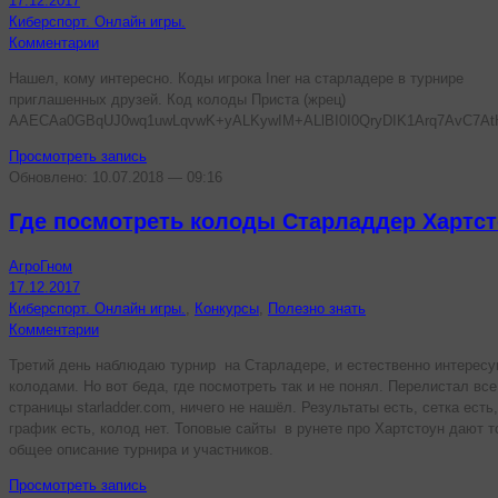
17.12.2017
Киберспорт. Онлайн игры.
Комментарии
Нашел, кому интересно. Коды игрока Iner на старладере в турнире
приглашенных друзей. Код колоды Приста (жрец)
AAECAa0GBqUJ0wq1uwLqvwK+yALKywIM+ALlBI0I0QryDIK1Arq7AvC7At
Просмотреть запись
Обновлено: 10.07.2018 — 09:16
Где посмотреть колоды Старладдер Хартс
АгроГном
17.12.2017
Киберспорт. Онлайн игры.
,
Конкурсы
,
Полезно знать
Комментарии
Третий день наблюдаю турнир на Старладере, и естественно интерес
колодами. Но вот беда, где посмотреть так и не понял. Перелистал все
страницы starladder.com, ничего не нашёл. Результаты есть, сетка есть,
график есть, колод нет. Топовые сайты в рунете про Хартстоун дают т
общее описание турнира и участников.
Просмотреть запись