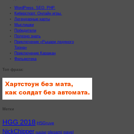
WordPress. SEO. PHP.
Киберспорт. Онлайн игры.
Легендарные карты
Мыслишки
Победители
Полезно знать
Приключение «Рыцари ледяного
Трона»
Приключение Каражан
Фильмотека
Топ фраза:
Метки
HGG 2018
HSGruve
NickChipper
olesami
pavel
nutsbet