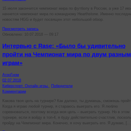
15 июля закончится чемпионат мира по футболу в России, а уже 17 ию
начнется чемпионат мира по командному Hearthstone. Именно последн
новостям HGG и будет посвящен этот небольшой обзор.
Просмотреть запись
Обновлено: 10.07.2018 — 09:17
Интервью с Rase: «Было бы удивительно
пройти на Чемпионат мира по двум разным
играм»
АгроГном
02.07.2018
Киберспорт. Онлайн игры.
,
Победители
Комментарии
Какова твоя цель на турнире? Как далеко, ты думаешь, сможешь пройт
Когда я играю любой турнир, я стараюсь выиграть его. Я люблю
соревноваться, поэтому всегда моя цель – выиграть турнир. Но в этом
турнире, если я войду в топ-4, я буду действительно счастлив, поскол
пройду на Чемпионат мира. Конечно, я хочу выиграть его. Я думаю, […