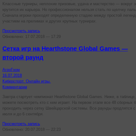
Классные турниры, неплохие призовые, удача и мастерство — вокруг э
крутится их карьера. Но профессионалом нельзя стать по щелчку паль
Сначала игроки проходят определенную стадию между простой легенд
участием на прелимах и других крупных турнирах.
Просмотреть запись
Обновлено: 17.07.2018 — 17:29
Сетка игр на Hearthstone Global Games —
второй раунд
АгроГном
16.07.2018
Киберспорт. Онлайн игры.
Комментарии
Завтра стартует чемпионат Hearthstone Global Games. Ниже, в таблице,
можете посмотреть кто с кем играет. На первом этапе все 48 сборных 
проходить через сетку Швейцарской системы. Все раунды продлятся с
июля и до 6 сентября.
Просмотреть запись
Обновлено: 20.07.2018 — 22:23