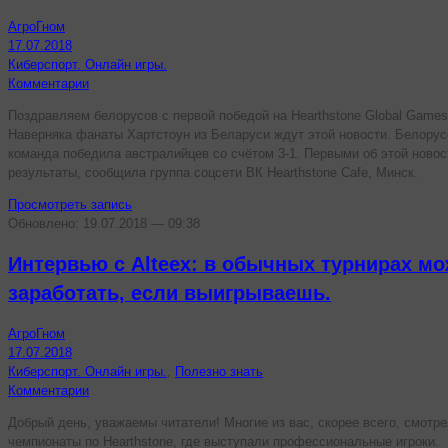
АгроГном
17.07.2018
Киберспорт. Онлайн игры.
Комментарии
Поздравляем белорусов с первой победой на Hearthstone Global Games
Наверняка фанаты Хартстоун из Беларуси ждут этой новости. Белорус
команда победила австралийцев со счётом 3-1. Первыми об этой новос
результаты, сообщила группа соцсети ВК Hearthstone Cafe, Минск.
Просмотреть запись
Обновлено: 19.07.2018 — 09:38
Интервью с Alteex: в обычных турнирах м
заработать, если выигрываешь.
АгроГном
17.07.2018
Киберспорт. Онлайн игры.
,
Полезно знать
Комментарии
Добрый день, уважаемы читатели! Многие из вас, скорее всего, смотр
чемпионаты по Hearthstone, где выступали профессиональные игроки.