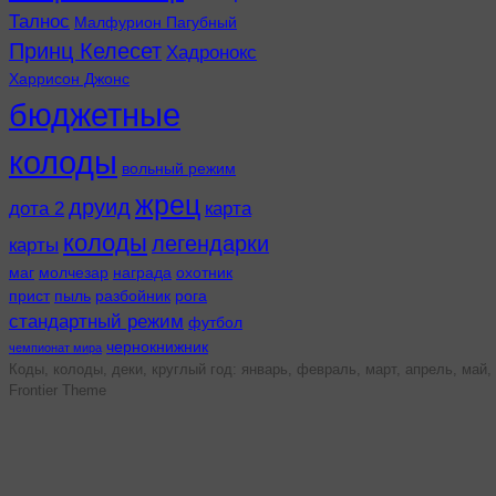
Талнос
Малфурион Пагубный
Принц Келесет
Хадронокс
Харрисон Джонс
бюджетные
колоды
вольный режим
жрец
друид
дота 2
карта
колоды
легендарки
карты
маг
молчезар
награда
охотник
прист
пыль
разбойник
рога
стандартный режим
футбол
чернокнижник
чемпионат мира
Коды, колоды, деки, круглый год: январь, февраль, март, апрель, май, 
Frontier Theme