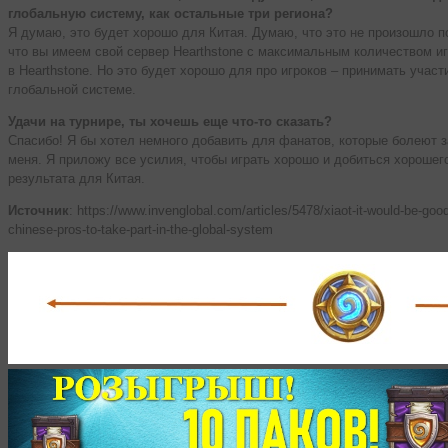
глобальную систему, как остальные три региона?
Я думаю, это будет хорошо для Китая. Думаю, что это не произошло п
что вы имеем свой сервер Hearthstone с максимальным количеством и
в Hearthstone. Но это будет хорошо для про игроков – принимать участ
глобальной системе.
Удачи на турнире, ты хочешь еще что-то сказать?
Спасибо! Я бы хотел немного добавить для фанатов, которые болеют з
меня. Я приложу все усилия, чтобы играть хорошо и добиться хорошег
результата для Китая.
Источник
: https://www.invenglobal.com/articles/5478/xiaot-it-would-be-good
chinese-pros-to-take-part-in-the-global-system