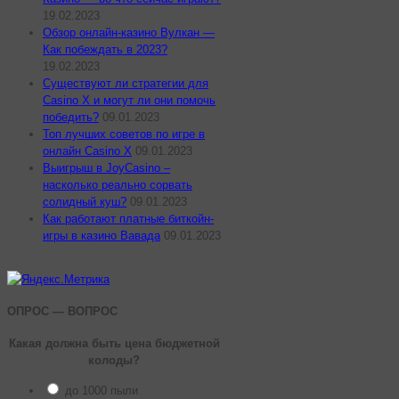
19.02.2023
Обзор онлайн-казино Вулкан —
Как побеждать в 2023?
19.02.2023
Существуют ли стратегии для
Casino X и могут ли они помочь
победить?
09.01.2023
Топ лучших советов по игре в
онлайн Casino X
09.01.2023
Выигрыш в JoyCasino –
насколько реально сорвать
солидный куш?
09.01.2023
Как работают платные биткойн-
игры в казино Вавада
09.01.2023
ОПРОС — ВОПРОС
Какая должна быть цена бюджетной
колоды?
до 1000 пыли