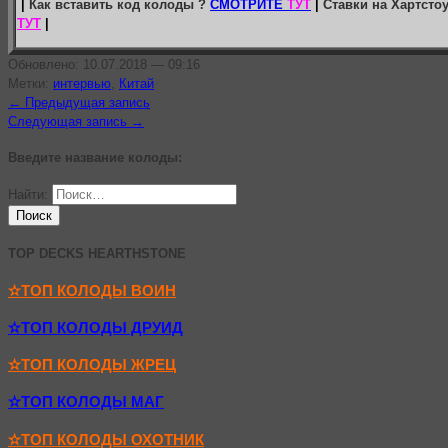
|
Как вставить код колоды ?
СМОТРИТЕ
ТУТ
|
Ставки на Хартсто
ТУТ
|
Обновлено: 10.07.2018 — 09:16
Метки:
интервью
,
Китай
← Предыдущая запись
Следующая запись →
Введите название колоды:
Найти:
TOP DECKS HEARTHSTONE
✫ТОП КОЛОДЫ ВОИН
✫ТОП КОЛОДЫ ДРУИД
✫ТОП КОЛОДЫ ЖРЕЦ
✫ТОП КОЛОДЫ МАГ
✫ТОП КОЛОДЫ ОХОТНИК