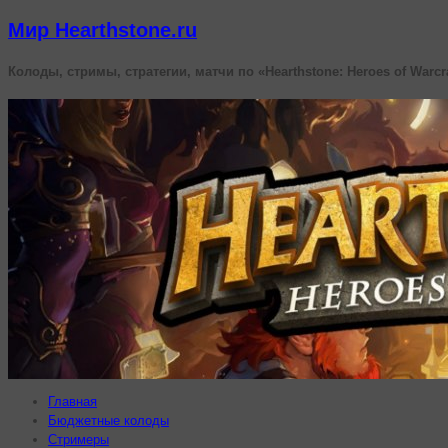
Мир Hearthstone.ru
Колоды, стримы, стратегии, матчи по «Hearthstone: Heroes of Warcr
Главная
Бюджетные колоды
Стримеры