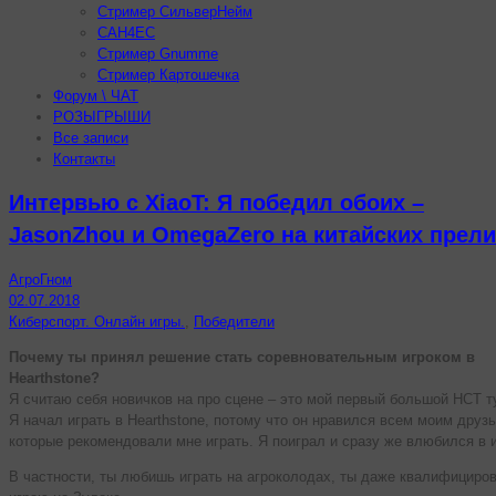
Стример СильверНейм
CAH4EC
Стример Gnumme
Стример Картошечка
Форум \ ЧАТ
РОЗЫГРЫШИ
Все записи
Контакты
Интервью с XiaoT: Я победил обоих –
JasonZhou и OmegaZero на китайских прел
АгроГном
02.07.2018
Киберспорт. Онлайн игры.
,
Победители
Почему ты принял решение стать соревновательным игроком в
Hearthstone?
Я считаю себя новичков на про сцене – это мой первый большой HCT т
Я начал играть в Hearthstone, потому что он нравился всем моим друз
которые рекомендовали мне играть. Я поиграл и сразу же влюбился в и
В частности, ты любишь играть на агроколодах, ты даже квалифициро