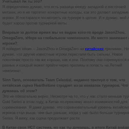
Учитывал ли ты это?
Я определенно думаю, что есть разница между западной и восточной
метами, но я не таргетил конкретные колоды, как это делают западные
игроки. Я постарался посмотреть на турнире в целом. И я думаю, мой 
будет хорош против турнирной меты.
Впервые за долгое время мы не видим кого-то вроде JasonZhou,
OmegaZero, xHope на глобальном чемпионате. Их место занимают
игроки?
Я победил обоих – JasonZhou и OmegaZero на
китайских
прелимах. Но
думаю, что другие известные игроки перестали быть сильны. Новое
поколение просто так же хорошо, как и они. Поэтому они соревнуются 
равных и каждый может пройти через прелимы и попасть на Летний
чемпионат.
Sinn Tann, основатель Team Celestial, недавно твитнул о том, что
китайская сцена Hearthstone страдает из-за нехватки турниров. Что
думаешь об этом?
Это не обязательно верно. Несмотря на то, что у нас стало меньше ту
Gold Series в этом году, в Китае по-прежнему много возможностей для
соревнования. Я даже думаю, что соревновательный уровень китайски
игроков стал выше, чем был раньше, когда у нас было больше турниро
Series. Я вижу, как сцена продолжает расти.
В Китае своя HCT система, но как ты думаешь, в итоге Китай войде