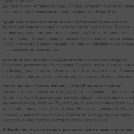
играю на Зулоке.
Да, играл много на тааких колодах. Я игрок, который любит агрессивны
стиль игры. Моей любимой колодой, наверно, был Пират Вар.
Среди участников чемпионата, кого ты боишься больше всего?
До того, как заявить колоды, я не хотел играть против Rase. Я думаю, 
не просто удачлив, но также и очень скилловый игрок. Но после откры
колод я понял, что все в порядке, поскольку мой лайнайп имеет равны
шансы против его. Сейчас я думаю, что лайнап Killinallday очень страш
поскольку контрит мои колоды.
Есть ли игроки, которых ты действительно хотел бы победить?
Я бы хотел встретиться с Bunnyhoppor. Я думаю, что он очень сильный
и я бы определенно хотел победить его на Летнем чемпионате. Я никог
встречался с ним до этого, но я смотрел его игры на Летних прелимах.
Как ты пришел к такому лайнапу, который привез на турнир?
Согласно моему анализу меты, я думал, что на турнире не будет много
колод. Я выбрал четыре колоды, которые хороши против мидренж или 
медленных колод, таких как Таунт Друид. Я немного сомневался в выб
трех колод – всех, кроме Четного Лока. Но в итоге, я решил, что будет
правильно придерживаться моего анализа меты и стратегии, которую я
выбрал в начале, поэтому я остановился на этом выборе.
В Hearthstone мы часто видим различия в мете в разных регионах.