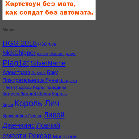
Метки
HGG 2018
HSGruve
NickChipper
olesami
pavel
nutsbet
Plag1at
SilverName
Алекстраза
Баку
Алунет
Пожирательница Луны
Владыка
Плети Гаррош
Карты паладина
Катрена Зимний Шорох
Король
Король Лич
Круш
Лирой
Кровопийца Гулдан
Дженкинс
Ловчий
смерти Рексар
Маг крови