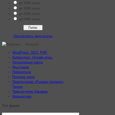
до 2000 пыли
до 3000 пыли
до 4000 пыли
до 5000 пыли
Просмотреть результаты
Загрузка ...
WordPress. SEO. PHP.
Киберспорт. Онлайн игры.
Легендарные карты
Мыслишки
Победители
Полезно знать
Приключение «Рыцари ледяного
Трона»
Приключение Каражан
Фильмотека
Топ фраза: