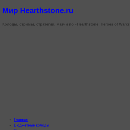
Мир Hearthstone.ru
Колоды, стримы, стратегии, матчи по «Hearthstone: Heroes of Warcr
Главная
Бюджетные колоды