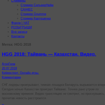
Стримеры
Стример СильверНейм
CAH4EC
Стример Gnumme
Стример Картошечка
Форум \ ЧАТ
РОЗЫГРЫШИ
Все записи
Контакты
Метка:
HGG 2018
HGG 2018: Тайвань — Казахстан. Видео.
АгроГном
20.07.2018
Киберспорт. Онлайн игры.
Комментарии
СНГ лидеры проигрывают, темная лошадка Беларусь вырывается впер
Сегодня ночью Казахстан проиграл Тайваню. Точнее рано утром по
московскому времени. Видео трансляцию не смотрел, но проснувшись,
прочитав новость расстроился.