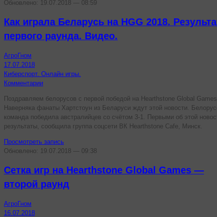
Обновлено: 19.07.2018 — 08:59
Как играла Беларусь на HGG 2018. Результ
первого раунда. Видео.
АгроГном
17.07.2018
Киберспорт. Онлайн игры.
Комментарии
Поздравляем белорусов с первой победой на Hearthstone Global Games
Наверняка фанаты Хартстоун из Беларуси ждут этой новости. Белорус
команда победила австралийцев со счётом 3-1. Первыми об этой новос
результаты, сообщила группа соцсети ВК Hearthstone Cafe, Минск.
Просмотреть запись
Обновлено: 19.07.2018 — 09:38
Сетка игр на Hearthstone Global Games —
второй раунд
АгроГном
16.07.2018