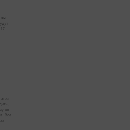
 вы
будут
 17
татов
дить,
му он
в. Все
ься