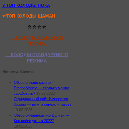
✫ТОП КОЛОДЫ ЛОКА
✫ТОП КОЛОДЫ ШАМАН
✫ ✫ ✫ ✫
— КОЛОДЫ ВОЛЬНОГО
РЕЖИМА
— КОЛОДЫ СТАНДАРТНОГО
РЕЖИМА
Новости. Свежак.
Обзор онлайн-казино
DragonMoney — сколько можно
заработать?
19.02.2023
Официальный сайт Император
Казино — во что сейчас играют?
19.02.2023
Обзор онлайн-казино Вулкан —
Как побеждать в 2023?
19.02.2023