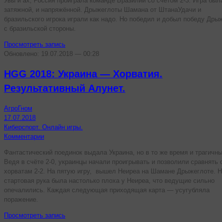
Увы и ах, Россия проиграла команде Бразилии со счётом 2-3. Игра был
затяжной, и напряжённой. Дрыжеглоты Шамана от ШтанаУдачи и
бразильского игрока играли как надо. Но победил и добыл победу Дры
с бразильской стороны.
Просмотреть запись
Обновлено: 19.07.2018 — 00:28
HGG 2018: Украина — Хорватия.
Результативный Алунет.
АгроГном
17.07.2018
Киберспорт. Онлайн игры.
Комментарии
Фантастический поединок выдала Украина, но в то же время и трагичны
Ведя в счёте 2-0, украинцы начали проигрывать и позволили сравнять 
хорватам 2-2. На пятую игру, вышел Неиреа на Шамане Дрыжеглоте. 
стартовая рука была настолько плоха у Неиреа, что ведущие сильно
опечалились. Каждая следующая приходящая карта — усугубляла
поражение.
Просмотреть запись