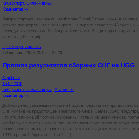
Киберспорт. Онлайн игры.
Комментарии
Завтра стартует чемпионат Hearthstone Global Games. Ниже, в таблице,
можете посмотреть кто с кем играет. На первом этапе все 48 сборных 
проходить через сетку Швейцарской системы. Все раунды продлятся с
июля и до 6 сентября.
Просмотреть запись
Обновлено: 20.07.2018 — 22:23
Прогноз результатов сборных СНГ на HGG
АгроГном
15.07.2018
Киберспорт. Онлайн игры.
,
Мыслишки
Комментарии
Добрый день, уважаемый читатели! Здесь представлен прогноз резуль
СНГ команд на предстоящем Hearthstone Global Games. Хочу предупре
что это личной мой прогноз, основанный только на моем мнении, поэто
крайне субъективен и может сильно отличаться от итоговых результато
написанное о командах также отражает мою позицию и может не являт
100% правдой. Украина — Топ-1 […]