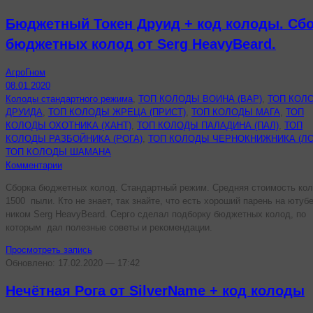
Бюджетный Токен Друид + код колоды. Сб
бюджетных колод от Serg HeavyBeard.
АгроГном
08.01.2020
Колоды стандартного режима
,
ТОП КОЛОДЫ ВОИНА (ВАР)
,
ТОП КОЛ
ДРУИДА
,
ТОП КОЛОДЫ ЖРЕЦА (ПРИСТ)
,
ТОП КОЛОДЫ МАГА
,
ТОП
КОЛОДЫ ОХОТНИКА (ХАНТ)
,
ТОП КОЛОДЫ ПАЛАДИНА (ПАЛ)
,
ТОП
КОЛОДЫ РАЗБОЙНИКА (РОГА)
,
ТОП КОЛОДЫ ЧЕРНОКНИЖНИКА (ЛО
ТОП КОЛОДЫ ШАМАНА
Комментарии
Сборка бюджетных колод. Стандартный режим. Средняя стоимость ко
1500 пыли. Кто не знает, так знайте, что есть хороший парень на ютуб
ником Serg HeavyBeard. Серго сделал подборку бюджетных колод, по
которым дал полезные советы и рекомендации.
Просмотреть запись
Обновлено: 17.02.2020 — 17:42
Нечётная Рога от SilverName + код колоды