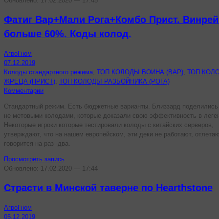
Обновлено: 17.02.2020 — 17:45
Фатиг Вар+Мали Рога+Комбо Прист. Винрей
больше 60%. Коды колод.
АгроГном
07.12.2019
Колоды стандартного режима
,
ТОП КОЛОДЫ ВОИНА (ВАР)
,
ТОП КОЛ
ЖРЕЦА (ПРИСТ)
,
ТОП КОЛОДЫ РАЗБОЙНИКА (РОГА)
Комментарии
Стандартный режим. Есть бюджетные варианты. Близзард поделились
не метовыми колодами, которые доказали свою эффективность в леге
Некоторые игроки которые тестировали колоды с китайских серверов,
утверждают, что на нашем европейском, эти деки не работают, отлетаю
говорится на раз -два.
Просмотреть запись
Обновлено: 17.02.2020 — 17:44
Страсти в Минской таверне по Hearthstone
АгроГном
05.12.2019