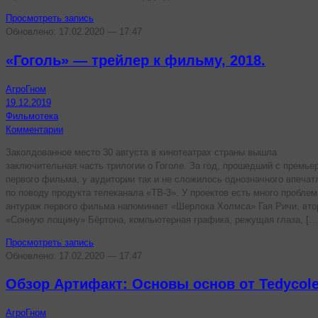
Просмотреть запись
Обновлено: 17.02.2020 — 17:47
«Гоголь» — трейлер к фильму, 2018.
АгроГном
19.12.2019
Фильмотека
Комментарии
Заколдованное место 30 августа в кинотеатрах страны вышла
заключительная часть трилогии о Гоголе. За год, прошедший с премье
первого фильма, у аудитории так и не сложилось однозначного впечат
по поводу продукта телеканала «ТВ-3». У проектов есть много проблем
антураж первого фильма напоминает «Шерлока Холмса» Гая Ричи, вто
«Сонную лощину» Бёртона, компьютерная графика, режущая глаза, […
Просмотреть запись
Обновлено: 17.02.2020 — 17:47
Обзор Артифакт: Основы основ от Tedycol
АгроГном