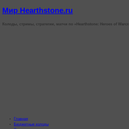
Мир Hearthstone.ru
Колоды, стримы, стратегии, матчи по «Hearthstone: Heroes of Warcr
Главная
Бюджетные колоды