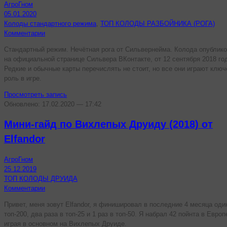
АгроГном
05.01.2020
Колоды стандартного режима
,
ТОП КОЛОДЫ РАЗБОЙНИКА (РОГА)
Комментарии
Стандартный режим. Нечётная рога от Сильвернейма. Колода опублик
на официальной странице Сильвера ВКонтакте, от 12 сентября 2018 го
Редкие и обычные карты перечислять не стоит, но все они играют клю
роль в игре.
Просмотреть запись
Обновлено: 17.02.2020 — 17:42
Мини-гайд по Вихлепых Друиду (2018) от
Elfandor
АгроГном
25.12.2019
ТОП КОЛОДЫ ДРУИДА
Комментарии
Привет, меня зовут Elfandor, я финишировал в последние 4 месяца оди
топ-200, два раза в топ-25 и 1 раз в топ-50. Я набрал 42 пойнта в Европ
играя в основном на Вихлепых Друиде.