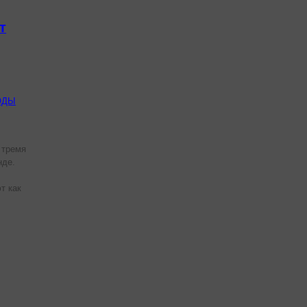
т
ОДЫ
 тремя
нде.
т как