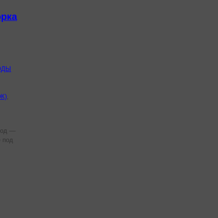
орка
ОДЫ
К)
,
лод —
е под