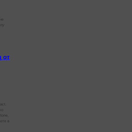
не
ппу
 от
act.
ко
tone,
аете в