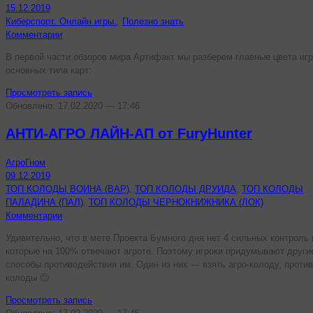
15.12.2019
Киберспорт. Онлайн игры.
,
Полезно знать
Комментарии
В первой части обзоров мира Артифакт мы разберем главные цвета игр
основных типа карт:
Просмотреть запись
Обновлено: 17.02.2020 — 17:46
АНТИ-АГРО ЛАЙН-АП от FuryHunter
АгроГном
09.12.2019
ТОП КОЛОДЫ ВОИНА (ВАР)
,
ТОП КОЛОДЫ ДРУИДА
,
ТОП КОЛОДЫ
ПАЛАДИНА (ПАЛ)
,
ТОП КОЛОДЫ ЧЕРНОКНИЖНИКА (ЛОК)
Комментарии
Удивительно, что в мете Проекта Бумного дня нет 4 сильных контроль 
которые на 100% отвечают агроте. Поэтому игроки придумывают други
способы противодействия им. Один из них — взять агро-колоду, против
колоды 🙁
Просмотреть запись