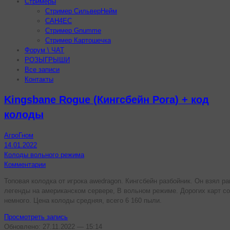
Стримеры
Стример СильверНейм
CAH4EC
Стример Gnumme
Стример Картошечка
Форум \ ЧАТ
РОЗЫГРЫШИ
Все записи
Контакты
Kingsbane Rogue (Кингсбейн Рога) + код
колоды
АгроГном
14.01.2022
Колоды вольного режима
Комментарии
Топовая колодка от игрока awedragon. Кингсбейн разбойник. Он взял ра
легенды на американском сервере, В вольном режиме. Дорогих карт с
немного. Цена колоды средняя, всего 6 160 пыли.
Просмотреть запись
Обновлено: 27.11.2022 — 15:14