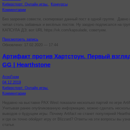
Киберспорт. Онлайн игры.
,
Конкурсы
Комментарии
Без зазрения совести, скопировал данный пост в одной группе. Давно 
читал столь забавных и весёлых постов. Ну заодно подписался на гру
КАПСУЛА ДЭ, вот URL https://vk.com/kapsulade, советуем.
Просмотреть запись
Обновлено: 17.02.2020 — 17:44
Артифакт против Хартстоун. Первый взгляд
GG | Hearthstone
АгроГном
04.12.2019
Киберспорт. Онлайн игры.
Комментарии
Недавно на выставке PAX West показали несколько партий по игре Artif
Учитывая ранее опубликованную информацию, можно сделать несколь
выводов о будущем игры. Почему Artifact не станет популярней Hearths
и где он точно обойдет игру от Blizzard? Ответы на эти вопросы вы узн
статье.