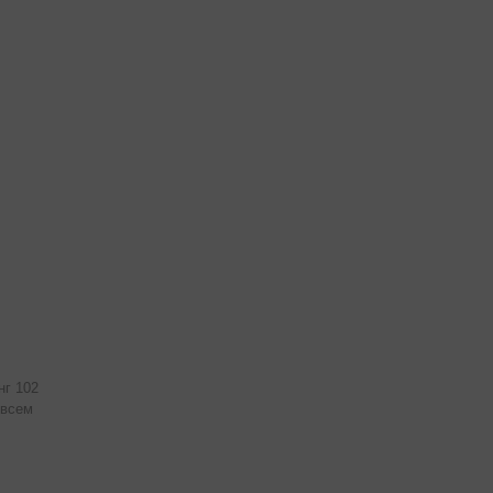
нг 102
овсем