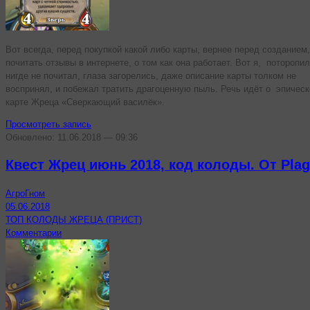
Вот всегда, перед покупкой какой либо карты, вернее перед созданием
почитать отзывы в интернете, о том как она работает. Вот я, поторопил
нигде не почитал, глаза загорелись, даже описание карты толком не
воспринял, и побежал тратить драгоценную пыль. Речь идёт о эпическ
карте Жреца «Сверкающий василёк».
Просмотреть запись
Обновлено: 11.06.2018 — 09:36
Квест Жрец июнь 2018, код колоды. От Plag
АгроГном
05.06.2018
ТОП КОЛОДЫ ЖРЕЦА (ПРИСТ)
Комментарии