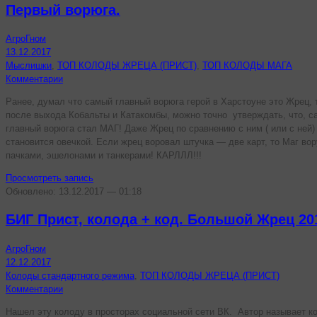
Первый ворюга.
АгроГном
13.12.2017
Мыслишки
,
ТОП КОЛОДЫ ЖРЕЦА (ПРИСТ)
,
ТОП КОЛОДЫ МАГА
Комментарии
Ранее, думал что самый главный ворюга герой в Харстоуне это Жрец,
после выхода Кобальты и Катакомбы, можно точно утверждать, что, с
главный ворюга стал МАГ! Даже Жрец по сравнению с ним ( или с ней)
становится овечкой. Если жрец воровал штучка — две карт, то Маг вор
пачками, эшелонами и танкерами! КАРЛЛЛ!!!
Просмотреть запись
Обновлено: 13.12.2017 — 01:18
БИГ Прист, колода + код. Большой Жрец 20
АгроГном
12.12.2017
Колоды стандартного режима
,
ТОП КОЛОДЫ ЖРЕЦА (ПРИСТ)
Комментарии
Нашел эту колоду в просторах социальной сети ВК. Автор называет к