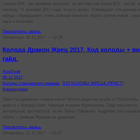
словом БИГ, так понимаю большой на английском языке BIG. Автор в
легенду 11 декабря 2017 года, то есть вчера. Утверждает что данная 
жреца с Ишараджем, очень хорошо помогает играть против локов, секр
мага и охотника.
Просмотреть запись
Обновлено: 16.12.2017 — 12:28
Колода Дракон Жрец 2017. Код колоды + в
гайд.
АгроГном
09.12.2017
Колоды стандартного режима
,
ТОП КОЛОДЫ ЖРЕЦА (ПРИСТ)
Комментарии
Прист на драконах снова в мете! Чёткое видео на ютубе от OnlySmiles,
вместе с белорусским топовым игроком Кортошечка. Гайд получился
интересный, где Картоха, он же Павел Павленко, подробно рассказыва
играть с данным Жрецом на драконах.
Просмотреть запись
Обновлено: 11.12.2017 — 00:27