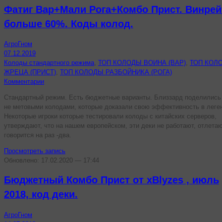
Фатиг Вар+Мали Рога+Комбо Прист. Винрей
больше 60%. Коды колод.
АгроГном
07.12.2019
Колоды стандартного режима
,
ТОП КОЛОДЫ ВОИНА (ВАР)
,
ТОП КОЛ
ЖРЕЦА (ПРИСТ)
,
ТОП КОЛОДЫ РАЗБОЙНИКА (РОГА)
Комментарии
Стандартный режим. Есть бюджетные варианты. Близзард поделились
не метовыми колодами, которые доказали свою эффективность в леге
Некоторые игроки которые тестировали колоды с китайских серверов,
утверждают, что на нашем европейском, эти деки не работают, отлетаю
говорится на раз -два.
Просмотреть запись
Обновлено: 17.02.2020 — 17:44
Бюджетный Комбо Прист от xBlyzes , июль
2018, код деки.
АгроГном