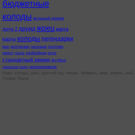
бюджетные
колоды
вольный режим
жрец
друид
дота 2
карта
колоды
легендарки
карты
маг
молчезар
награда
охотник
прист
пыль
разбойник
рога
стандартный режим
футбол
чернокнижник
чемпионат мира
Коды, колоды, деки, круглый год: январь, февраль, март, апрель, май, 
Frontier Theme