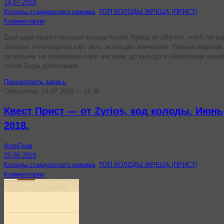
14.07.2018
Колоды стандартного режима
,
ТОП КОЛОДЫ ЖРЕЦА (ПРИСТ)
Комментарии
Ещё одна бюджетненькая колода Комбо Жреца от xBlyzes, топ-5 леген
Золотых легендарных карт нету, всего две эпические: Тёмные видения
актуальна на ближайшие пару месяцев, до выхода и обновления новой
после Буум дополнения.
Просмотреть запись
Обновлено: 14.07.2018 — 11:36
Квест Прист — от Zyrios, код колоды. Июнь
2018.
АгроГном
25.06.2018
Колоды стандартного режима
,
ТОП КОЛОДЫ ЖРЕЦА (ПРИСТ)
Комментарии