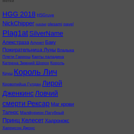
Метки
HGG 2018
HSGruve
NickChipper
olesami
pavel
nutsbet
Plag1at
SilverName
Алекстраза
Баку
Алунет
Пожирательница Луны
Владыка
Плети Гаррош
Карты паладина
Катрена Зимний Шорох
Король
Король Лич
Круш
Лирой
Кровопийца Гулдан
Дженкинс
Ловчий
смерти Рексар
Маг крови
Талнос
Малфурион Пагубный
Принц Келесет
Хадронокс
Харрисон Джонс