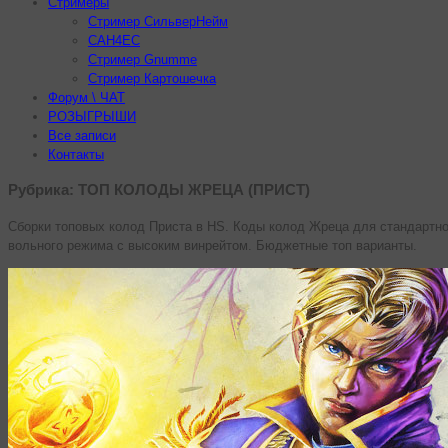
Стримеры
Стример СильверНейм
CAH4EC
Стример Gnumme
Стример Картошечка
Форум \ ЧАТ
РОЗЫГРЫШИ
Все записи
Контакты
Рубрика:
ТОП КОЛОДЫ ЖРЕЦА (ПРИСТ)
Сборки топовых колод Приста в HS. Коды колод Жреца для стандартно
вольного режима с высоким винрейтом. Бюджетные топ варианты.