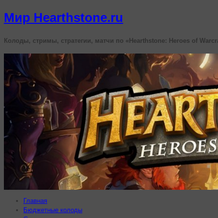
Мир Hearthstone.ru
Колоды, стримы, стратегии, матчи по «Hearthstone: Heroes of Warcr
Главная
Бюджетные колоды