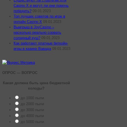
Существуют ли стратегии для
Casino X и могут ли они помочь
победить?
09.01.2023
Топ лучших советов по игре в
онлайн Casino X
09.01.2023
Выигрыш в JoyCasino –
насколько реально сорвать
солидный куш?
09.01.2023
Как работают платные биткойн-
игры в казино Вавада
09.01.2023
ОПРОС — ВОПРОС
Какая должна быть цена бюджетной
колоды?
до 1000 пыли
до 2000 пыли
до 3000 пыли
до 4000 пыли
до 5000 пыли