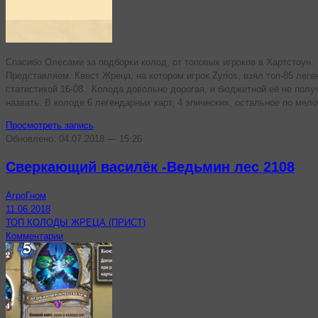
Спасибо Олесами за подборки колод, от топовых игроков в Хартстоун.
Представляем Квест Жреца, на котором игрок Zyrios, взял топ-85 леге
статистикой 16-08. Колода довольно дорогая, и бюджетной её не полу
назвать. В колоде 6 легендарных карт, 4 эпических, остальное по мело
Просмотреть запись
Обновлено: 04.07.2018 — 15:26
Сверкающий василёк -Ведьмин лес 2108
АгроГном
11.06.2018
ТОП КОЛОДЫ ЖРЕЦА (ПРИСТ)
Комментарии