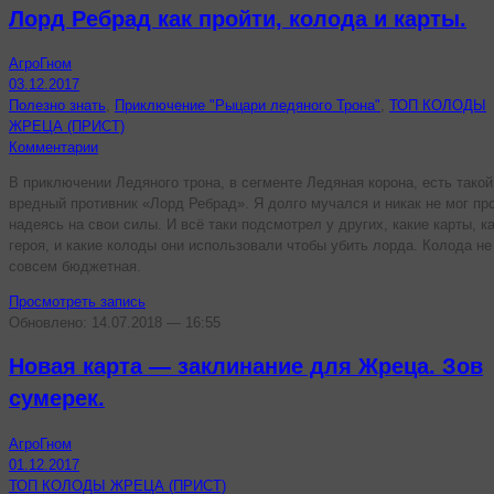
Лорд Ребрад как пройти, колода и карты.
АгроГном
03.12.2017
Полезно знать
,
Приключение "Рыцари ледяного Трона"
,
ТОП КОЛОДЫ
ЖРЕЦА (ПРИСТ)
Комментарии
В приключении Ледяного трона, в сегменте Ледяная корона, есть такой
вредный противник «Лорд Ребрад». Я долго мучался и никак не мог про
надеясь на свои силы. И всё таки подсмотрел у других, какие карты, к
героя, и какие колоды они использовали чтобы убить лорда. Колода не
совсем бюджетная.
Просмотреть запись
Обновлено: 14.07.2018 — 16:55
Новая карта — заклинание для Жреца. Зов
сумерек.
АгроГном
01.12.2017
ТОП КОЛОДЫ ЖРЕЦА (ПРИСТ)