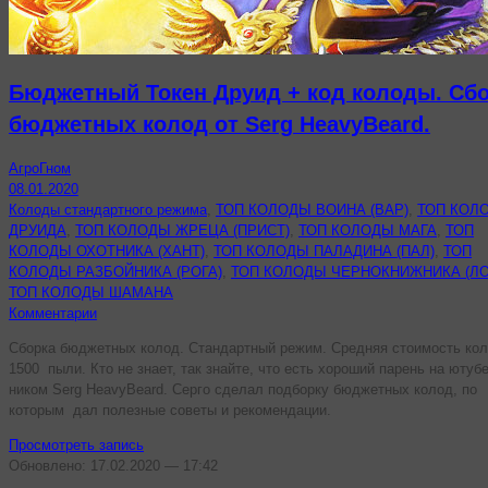
Бюджетный Токен Друид + код колоды. Сб
бюджетных колод от Serg HeavyBeard.
АгроГном
08.01.2020
Колоды стандартного режима
,
ТОП КОЛОДЫ ВОИНА (ВАР)
,
ТОП КОЛ
ДРУИДА
,
ТОП КОЛОДЫ ЖРЕЦА (ПРИСТ)
,
ТОП КОЛОДЫ МАГА
,
ТОП
КОЛОДЫ ОХОТНИКА (ХАНТ)
,
ТОП КОЛОДЫ ПАЛАДИНА (ПАЛ)
,
ТОП
КОЛОДЫ РАЗБОЙНИКА (РОГА)
,
ТОП КОЛОДЫ ЧЕРНОКНИЖНИКА (ЛО
ТОП КОЛОДЫ ШАМАНА
Комментарии
Сборка бюджетных колод. Стандартный режим. Средняя стоимость ко
1500 пыли. Кто не знает, так знайте, что есть хороший парень на ютуб
ником Serg HeavyBeard. Серго сделал подборку бюджетных колод, по
которым дал полезные советы и рекомендации.
Просмотреть запись
Обновлено: 17.02.2020 — 17:42