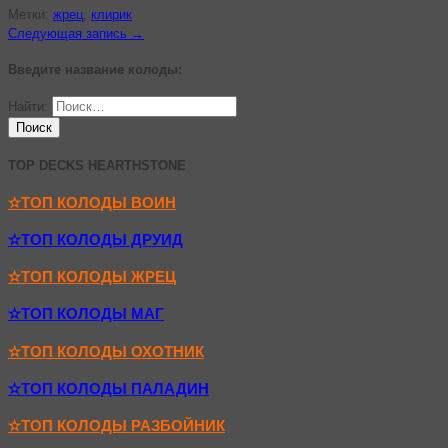
Метки:
жрец
,
клирик
Следующая запись →
Введите название колоды:
Найти:
TOP DECKS HEARTHSTONE
✫ТОП КОЛОДЫ ВОИН
✫ТОП КОЛОДЫ ДРУИД
✫ТОП КОЛОДЫ ЖРЕЦ
✫ТОП КОЛОДЫ МАГ
✫ТОП КОЛОДЫ ОХОТНИК
✫ТОП КОЛОДЫ ПАЛАДИН
✫ТОП КОЛОДЫ РАЗБОЙНИК