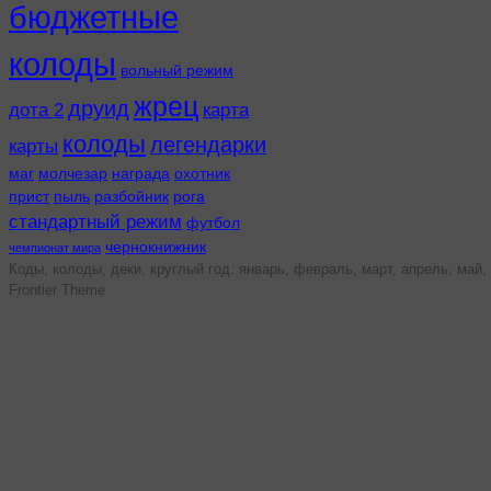
бюджетные
колоды
вольный режим
жрец
друид
дота 2
карта
колоды
легендарки
карты
маг
молчезар
награда
охотник
прист
пыль
разбойник
рога
стандартный режим
футбол
чернокнижник
чемпионат мира
Коды, колоды, деки, круглый год: январь, февраль, март, апрель, май, 
Frontier Theme