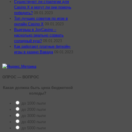
Существуют ли стратегии для
Casino X и могут ли они помочь
победить?
09.01.2023
Топ лучших советов по игре в
онлайн Casino X
09.01.2023
Выигрыш в JoyCasino –
насколько реально сорвать
солидный куш?
09.01.2023
Как работают платные биткойн-
игры в казино Вавада
09.01.2023
ОПРОС — ВОПРОС
Какая должна быть цена бюджетной
колоды?
до 1000 пыли
до 2000 пыли
до 3000 пыли
до 4000 пыли
до 5000 пыли