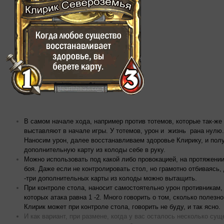
В самом начале хода, например против тотемов, которые так-же
выставляют в начале игры. У тотемов, урон и жизнь рана нулю.
Наносим урон, далее восстанавливаем здоровье Клирику, и пол
дополнительную карту из колоды себе в руку.
Можно использовать под какой либо провокацией, на протяжении
боя. Даже если не контролировать стол, но грамотно отбиваясь,
-три дополнительных карты из колоды можно вытащить.
При контроле стола, наносит самостоятельно урон противникам,
которых атака равна 1 -2. Много говорить о том, сколько полезно
Клирик может при контроле стола, говорить не буду, и так ясно.
И как вариант, при размене, когда у вас осталось несколько сущ