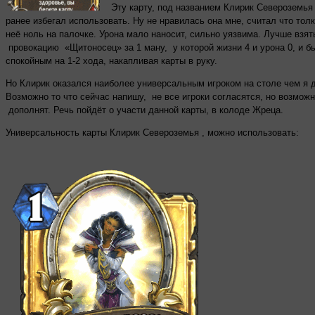
Эту карту, под названием Клирик Североземья 
ранее избегал использовать. Ну не нравилась она мне, считал что толк
неё ноль на палочке. Урона мало наносит, сильно уязвима. Лучше взят
провокацию «Щитоносец» за 1 ману, у которой жизни 4 и урона 0, и б
спокойным на 1-2 хода, накапливая карты в руку.
Но Клирик оказался наиболее универсальным игроком на столе чем я 
Возможно то что сейчас напишу, не все игроки согласятся, но возмож
дополнят. Речь пойдёт о участи данной карты, в колоде Жреца.
Универсальность карты Клирик Североземья , можно использовать: