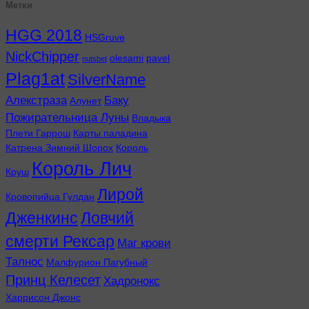
Метки
HGG 2018
HSGruve
NickChipper
olesami
pavel
nutsbet
Plag1at
SilverName
Алекстраза
Баку
Алунет
Пожирательница Луны
Владыка
Плети Гаррош
Карты паладина
Катрена Зимний Шорох
Король
Король Лич
Круш
Лирой
Кровопийца Гулдан
Дженкинс
Ловчий
смерти Рексар
Маг крови
Талнос
Малфурион Пагубный
Принц Келесет
Хадронокс
Харрисон Джонс