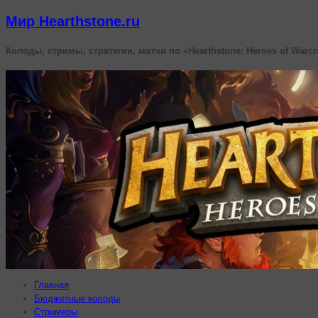
Мир Hearthstone.ru
Колоды, стримы, стратегии, матчи по «Hearthstone: Heroes of Warcr
Главная
Бюджетные колоды
Стримеры