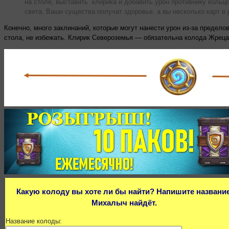
на столе, выставить клирика и добавить урон противнику кольц
света. Ваши существа получат здоровье, а вы несколько карт в 
Конечно, много заклинаний, которые могут нанести урон из-за предело
стола, не избежать. Клирик Североземья — обязательна колода Жреца
Какую колоду вы хоте ли бы найти? Напишите название
Михалыч найдёт.
Название колоды: