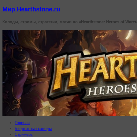
Мир Hearthstone.ru
Колоды, стримы, стратегии, матчи по «Hearthstone: Heroes of Warcr
Главная
Бюджетные колоды
Стримеры