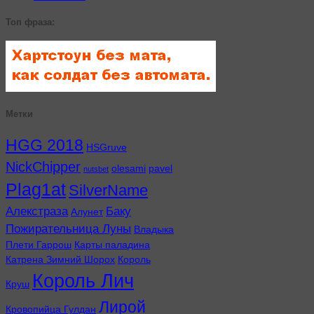
Топ фраза:
Метки
HGG 2018
HSGruve
NickChipper
olesami
pavel
nutsbet
Plag1at
SilverName
Алекстраза
Баку
Алунет
Пожирательница Луны
Владыка
Плети Гаррош
Карты паладина
Катрена Зимний Шорох
Король
Король Лич
Круш
Лирой
Кровопийца Гулдан