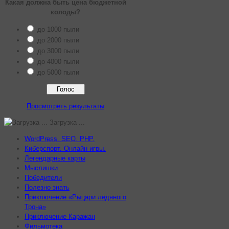
Какая должна быть цена бюджетной
колоды?
до 1000 пыли
до 2000 пыли
до 3000 пыли
до 4000 пыли
до 5000 пыли
Просмотреть результаты
Загрузка ...
WordPress. SEO. PHP.
Киберспорт. Онлайн игры.
Легендарные карты
Мыслишки
Победители
Полезно знать
Приключение «Рыцари ледяного
Трона»
Приключение Каражан
Фильмотека