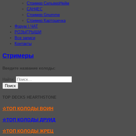
Стример СильверНейм
CAH4EC
Стример Gnumme
Стример Картошечка
Форум \ ЧАТ
РОЗЫГРЫШИ
Все записи
Контакты
Стримеры
Введите название колоды:
Найти:
TOP DECKS HEARTHSTONE
✫ТОП КОЛОДЫ ВОИН
✫ТОП КОЛОДЫ ДРУИД
✫ТОП КОЛОДЫ ЖРЕЦ