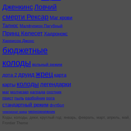
Дженкинс
Ловчий
смерти Рексар
Маг крови
Талнос
Малфурион Пагубный
Принц Келесет
Хадронокс
Харрисон Джонс
бюджетные
колоды
вольный режим
жрец
друид
дота 2
карта
колоды
легендарки
карты
маг
молчезар
награда
охотник
прист
пыль
разбойник
рога
стандартный режим
футбол
чернокнижник
чемпионат мира
Коды, колоды, деки, круглый год: январь, февраль, март, апрель, май, 
Frontier Theme