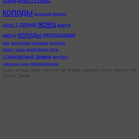
колоды
вольный режим
жрец
друид
дота 2
карта
колоды
легендарки
карты
маг
молчезар
награда
охотник
прист
пыль
разбойник
рога
стандартный режим
футбол
чернокнижник
чемпионат мира
Коды, колоды, деки, круглый год: январь, февраль, март, апрель, май, 
Frontier Theme