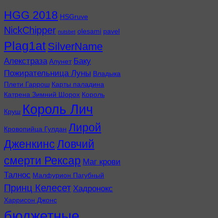
HGG 2018
HSGruve
NickChipper
olesami
pavel
nutsbet
Plag1at
SilverName
Алекстраза
Баку
Алунет
Пожирательница Луны
Владыка
Плети Гаррош
Карты паладина
Катрена Зимний Шорох
Король
Король Лич
Круш
Лирой
Кровопийца Гулдан
Дженкинс
Ловчий
смерти Рексар
Маг крови
Талнос
Малфурион Пагубный
Принц Келесет
Хадронокс
Харрисон Джонс
бюджетные