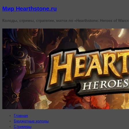
Мир Hearthstone.ru
Колоды, стримы, стратегии, матчи по «Hearthstone: Heroes of Warcr
Главная
Бюджетные колоды
Стримеры