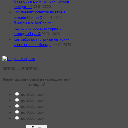
Casino X и могут ли они помочь
победить?
09.01.2023
Топ лучших советов по игре в
онлайн Casino X
09.01.2023
Выигрыш в JoyCasino –
насколько реально сорвать
солидный куш?
09.01.2023
Как работают платные биткойн-
игры в казино Вавада
09.01.2023
ОПРОС — ВОПРОС
Какая должна быть цена бюджетной
колоды?
до 1000 пыли
до 2000 пыли
до 3000 пыли
до 4000 пыли
до 5000 пыли