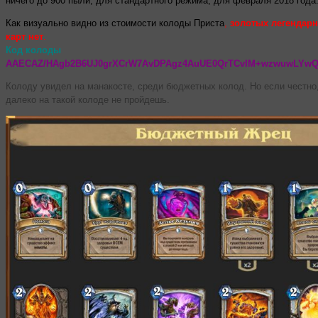
ничего до 900 пыли, для стандартного режима, для февраля 2018 года
Как визуально видно из стоимости колоды Приста
,
золотых легендар
карт нет
.
Код колоды
AAECAZ/HAgb2B6UJ0grXCrW7AvDPAgz4AuUE0QrTCvIM+wzwuwLYw
Колоду увидел на манакосте, среди бюджетных колод. Но если честно,
далеко на такой колоде не пройдешь.