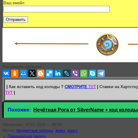
Ваш емейл:
Рассказать друзьям:
|
Как вставить код колоды ?
СМОТРИТЕ
ТУТ
|
Ставки на Хартсто
ТУТ
|
Похожее:
Нечётная Рога от SilverName + код колоды
Обновлено: 07.07.2018 — 09:34
Метки:
бюджетные колоды
,
жрец
,
прист
← Предыдущая запись