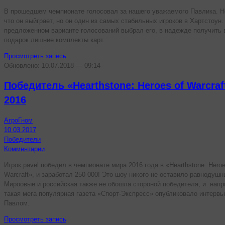
В прошедшем чемпионате голосовал за нашего уважаемого Павлика. Н
что он выйграет, но он один из самых стабильных игроков в Хартстоун.
предложенном варианте голосований выбрал его, в надежде получить 
подарок лишние комплекты карт.
Просмотреть запись
Обновлено: 10.07.2018 — 09:14
Победитель «Hearthstone: Heroes of Warcraf
2016
АгроГном
10.03.2017
Победители
Комментарии
Игрок pavel победил в чемпионате мира 2016 года в «Hearthstone: Heroe
Warcraft», и заработал 250 000! Это шоу никого не оставило равнодушн
Мироовые и российская также не обошла стороной победителя, и нап
такая мега популярная газета «Спорт-Экспресс» опубликовало интервь
Павлом.
Просмотреть запись