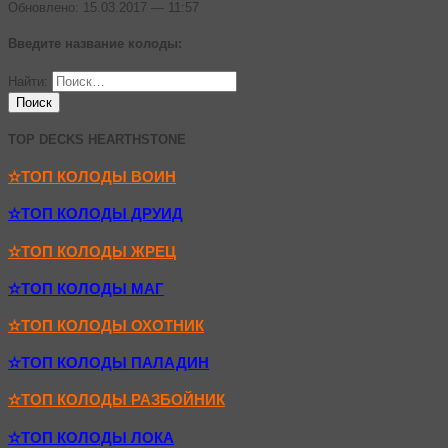
Обновлено: 15.03.2017 — 11:57
Введите название колоды:
Найти:
TOP DECKS HEARTHSTONE
✫ТОП КОЛОДЫ ВОИН
✫ТОП КОЛОДЫ ДРУИД
✫ТОП КОЛОДЫ ЖРЕЦ
✫ТОП КОЛОДЫ МАГ
✫ТОП КОЛОДЫ ОХОТНИК
✫ТОП КОЛОДЫ ПАЛАДИН
✫ТОП КОЛОДЫ РАЗБОЙНИК
✫ТОП КОЛОДЫ ЛОКА