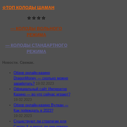
✫ТОП КОЛОДЫ ШАМАН
✫ ✫ ✫ ✫
— КОЛОДЫ ВОЛЬНОГО
РЕЖИМА
— КОЛОДЫ СТАНДАРТНОГО
РЕЖИМА
Новости. Свежак.
Обзор онлайн-казино
DragonMoney — сколько можно
заработать?
19.02.2023
Официальный сайт Император
Казино — во что сейчас играют?
19.02.2023
Обзор онлайн-казино Вулкан —
Как побеждать в 2023?
19.02.2023
Существуют ли стратегии для
Casino X и могут ли они помочь