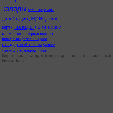
колоды
вольный режим
жрец
друид
дота 2
карта
колоды
легендарки
карты
маг
молчезар
награда
охотник
прист
пыль
разбойник
рога
стандартный режим
футбол
чернокнижник
чемпионат мира
Коды, колоды, деки, круглый год: январь, февраль, март, апрель, май, 
Frontier Theme