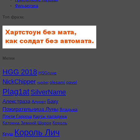
Фильмотека
Топ фраза:
Метки
HGG 2018
HSGruve
NickChipper
olesami
pavel
nutsbet
Plag1at
SilverName
Алекстраза
Баку
Алунет
Пожирательница Луны
Владыка
Плети Гаррош
Карты паладина
Катрена Зимний Шорох
Король
Король Лич
Круш