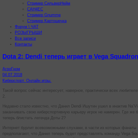
Стример СильверНейм
CAH4EC
Стример Gnumme
Стример Картошечка
Форум \ ЧАТ
РОЗЫГРЫШИ
Все записи
Контакты
Dota 2: Dendi теперь играет в Vega Squadro
АгроГном
04.07.2018
Киберспорт. Онлайн игры.
Такой вопрос сейчас интересует, наверное, практически всех любителе
2.
Недавно стало известно, что Данил Dendi Ишутин ушел в инактив Na’Vi
заканчивать свою киберспортивную карьеру игрок не намерен. Где же 
теперь блистать легенда Доты 2?
Интернет бурлит всевозможными слухами, в части из которых фанаты
предполагают, что Данил теперь будет представлять команду Vega Squ