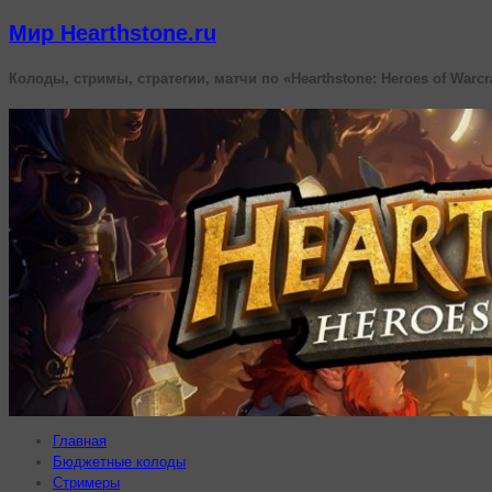
Мир Hearthstone.ru
Колоды, стримы, стратегии, матчи по «Hearthstone: Heroes of Warcr
Главная
Бюджетные колоды
Стримеры