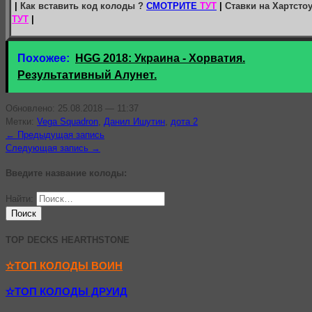
|
Как вставить код колоды ?
СМОТРИТЕ
ТУТ
|
Ставки на Хартсто
ТУТ
|
Похожее:
HGG 2018: Украина - Хорватия.
Результативный Алунет.
Обновлено: 25.08.2018 — 11:37
Метки:
Vega Squadron
,
Данил Ишутин
,
дота 2
← Предыдущая запись
Следующая запись →
Введите название колоды:
Найти:
TOP DECKS HEARTHSTONE
✫ТОП КОЛОДЫ ВОИН
✫ТОП КОЛОДЫ ДРУИД