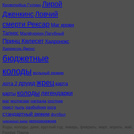
Лирой
Кровопийца Гулдан
Дженкинс
Ловчий
смерти Рексар
Маг крови
Талнос
Малфурион Пагубный
Принц Келесет
Хадронокс
Харрисон Джонс
бюджетные
колоды
вольный режим
жрец
друид
дота 2
карта
колоды
легендарки
карты
маг
молчезар
награда
охотник
прист
пыль
разбойник
рога
стандартный режим
футбол
чернокнижник
чемпионат мира
Коды, колоды, деки, круглый год: январь, февраль, март, апрель, май, 
Frontier Theme