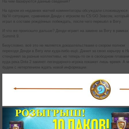
На чем базируются данные сведения?
На одном из недавних матчей комментаторы обсуждали сложившуюся 
Na’Vi ситуацию, сравнивая Денди с игроком по CS:GO Зевсом, который
играл в составе рождённых побеждать, после чего перешёл в Вегу.
И что же произошло дальше? Денди играет на замене за Вегу в рамках
Summit 9.
Безусловно, всё это не является доказательствами о скором полном
переходе Денди в Вегу или куда-либо ещё. Данил за свою карьеру в Н
стендинил за разные коллективы, но теперь-то он в свободном плавани
куда река Dota 2 закинет легендарного игрока покажет лишь время. А 
будем с нетерпением ждать новой информации.