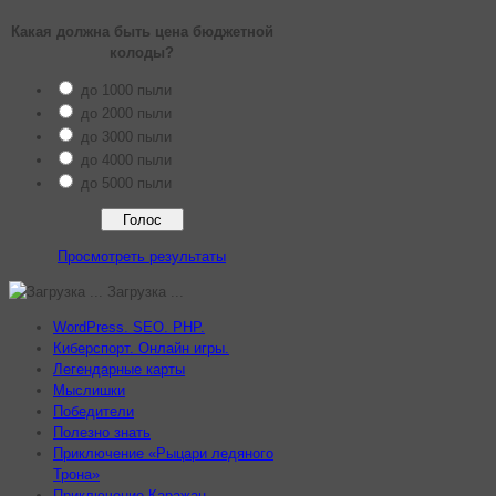
Какая должна быть цена бюджетной
колоды?
до 1000 пыли
до 2000 пыли
до 3000 пыли
до 4000 пыли
до 5000 пыли
Просмотреть результаты
Загрузка ...
WordPress. SEO. PHP.
Киберспорт. Онлайн игры.
Легендарные карты
Мыслишки
Победители
Полезно знать
Приключение «Рыцари ледяного
Трона»
Приключение Каражан