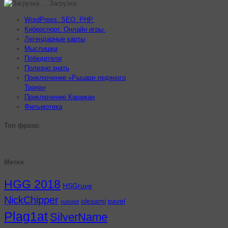
Загрузка ...
WordPress. SEO. PHP.
Киберспорт. Онлайн игры.
Легендарные карты
Мыслишки
Победители
Полезно знать
Приключение «Рыцари ледяного
Трона»
Приключение Каражан
Фильмотека
Топ фраза:
Метки
HGG 2018
HSGruve
NickChipper
olesami
pavel
nutsbet
Plag1at
SilverName