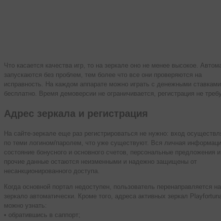
Что касается качества игр, то на зеркале оно не менее высокое. Автом
запускаются без проблем, тем более что все они проверяются на
исправность. На каждом аппарате можно играть с денежными ставками
бесплатно. Время демоверсии не ограничивается, регистрация не треб
Адрес зеркала и регистрация
На сайте-зеркале еще раз регистрироваться не нужно: вход осуществл
по теми логином/паролем, что уже существуют. Вся личная информаци
состояние бонусного и основного счетов, персональные предложения и
прочие данные остаются неизменными и надежно защищены от
несанкционированного доступа.
Когда основной портал недоступен, пользователь перенаправляется на
зеркало автоматически. Кроме того, адреса активных зеркал Playfortun
можно узнать:
• обратившись в саппорт;