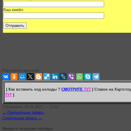
Ваш емейл:
Рассказать друзьям:
|
Как вставить код колоды ?
СМОТРИТЕ
ТУТ
|
Ставки на Хартсто
ТУТ
|
Обновлено: 19.06.2021 — 13:42
← Предыдущая запись
Следующая запись →
Введите название колоды: