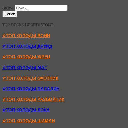
Найти:
TOP DECKS HEARTHSTONE
✫ТОП КОЛОДЫ ВОИН
✫ТОП КОЛОДЫ ДРУИД
✫ТОП КОЛОДЫ ЖРЕЦ
✫ТОП КОЛОДЫ МАГ
✫ТОП КОЛОДЫ ОХОТНИК
✫ТОП КОЛОДЫ ПАЛАДИН
✫ТОП КОЛОДЫ РАЗБОЙНИК
✫ТОП КОЛОДЫ ЛОКА
✫ТОП КОЛОДЫ ШАМАН