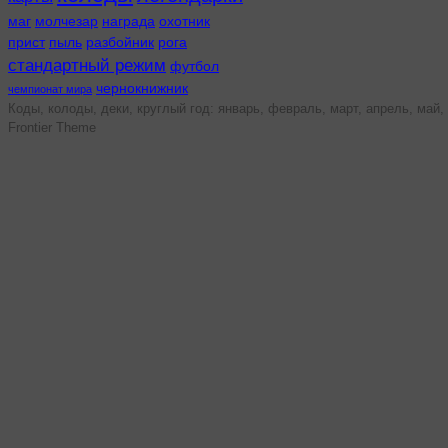
маг
молчезар
награда
охотник
прист
пыль
разбойник
рога
стандартный режим
футбол
чернокнижник
чемпионат мира
Коды, колоды, деки, круглый год: январь, февраль, март, апрель, май, 
Frontier Theme