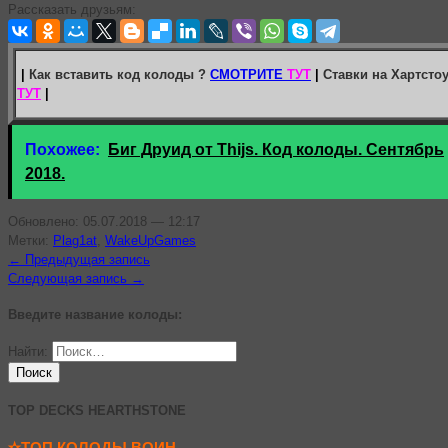
Рассказать друзьям:
|
Как вставить код колоды ?
СМОТРИТЕ
ТУТ
|
Ставки на Хартсто
ТУТ
|
Похожее:
Биг Друид от Thijs. Код колоды. Сентябрь
2018.
Обновлено: 05.07.2018 — 12:17
Метки:
Plag1at
,
WakeUpGames
← Предыдущая запись
Следующая запись →
Введите название колоды:
Найти:
TOP DECKS HEARTHSTONE
✫ТОП КОЛОДЫ ВОИН