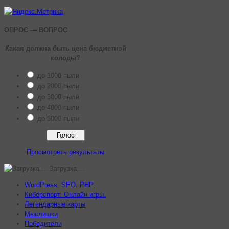
ОПРОС — ВОПРОС
Какая должна быть цена бюджетной
колоды?
до 1000 пыли
до 2000 пыли
до 3000 пыли
до 4000 пыли
до 5000 пыли
Просмотреть результаты
Загрузка ...
WordPress. SEO. PHP.
Киберспорт. Онлайн игры.
Легендарные карты
Мыслишки
Победители