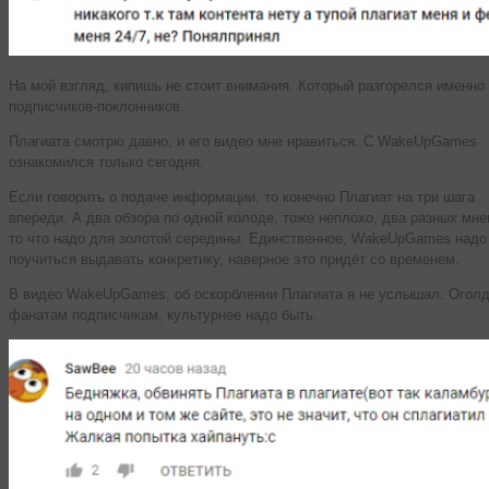
На мой взгляд, кипишь не стоит внимания. Который разгорелся именно 
подписчиков-поклонников.
Плагиата смотрю давно, и его видео мне нравиться. С WakeUpGames
ознакомился только сегодня.
Если говорить о подаче информации, то конечно Плагиат на три шага
впереди. А два обзора по одной колоде, тоже неплохо, два разных мн
то что надо для золотой середины. Единственное, WakeUpGames надо
поучиться выдавать конкретику, наверное это придёт со временем.
В видео WakeUpGames, об оскорблении Плагиата я не услышал. Огол
фанатам подписчикам, культурнее надо быть.