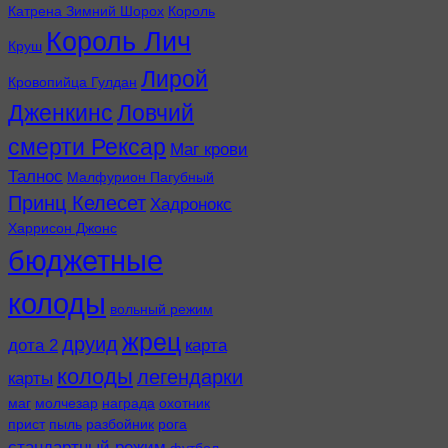
Катрена Зимний Шорох
Король
Король Лич
Круш
Лирой
Кровопийца Гулдан
Дженкинс
Ловчий
смерти Рексар
Маг крови
Талнос
Малфурион Пагубный
Принц Келесет
Хадронокс
Харрисон Джонс
бюджетные
колоды
вольный режим
жрец
друид
дота 2
карта
колоды
легендарки
карты
маг
молчезар
награда
охотник
прист
пыль
разбойник
рога
стандартный режим