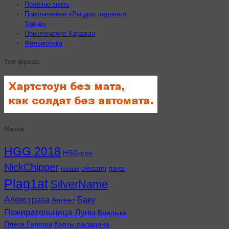
Полезно знать
Приключение «Рыцари ледяного
Трона»
Приключение Каражан
Фильмотека
Топ фраза:
Метки
HGG 2018
HSGruve
NickChipper
olesami
pavel
nutsbet
Plag1at
SilverName
Алекстраза
Баку
Алунет
Пожирательница Луны
Владыка
Плети Гаррош
Карты паладина