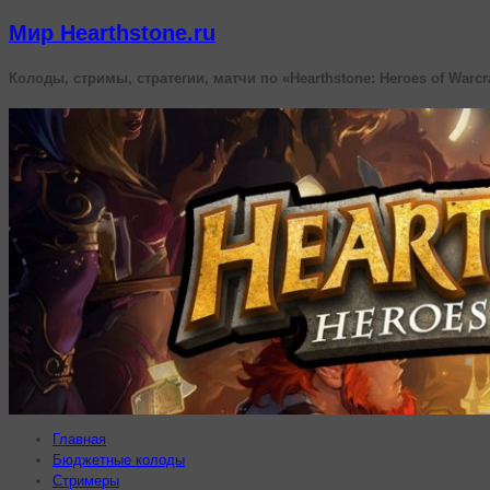
Мир Hearthstone.ru
Колоды, стримы, стратегии, матчи по «Hearthstone: Heroes of Warcr
Главная
Бюджетные колоды
Стримеры