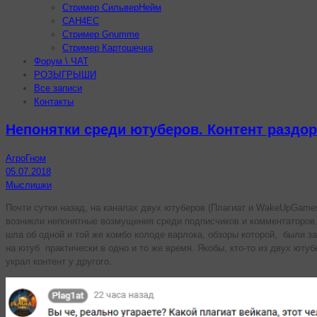
Стример СильверНейм
CAH4EC
Стример Gnumme
Стример Картошечка
Форум \ ЧАТ
РОЗЫГРЫШИ
Все записи
Контакты
Непонятки среди ютуберов. Контент раздор
АгроГном
05.07.2018
Мыслишки
Почти сутки назад, на каналах двух ютуберов (Плагиат и WakeUpGames
возникли непонятные возмущения среди подписчиков и комментаторов
шла об одной и той же комбо колоде варлока, обзоры которой, были з
на ютуб практически в одно и то же время. Якобы, кто-то из двух ютуб
украл контент у другого.