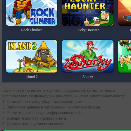
Если клиент не имеет аккаунтов в социальных сетях, то может
воспользоваться процедурой регистрации через электронную почту:
1. Нажмите на кнопку «Зарегистрироваться».
2. Заполните данные в загруженной контактной форме.
3. Укажите достоверную информацию о себе.
4. Выберите валюту игрового счета.
5. Согласитесь с условиями клуба.