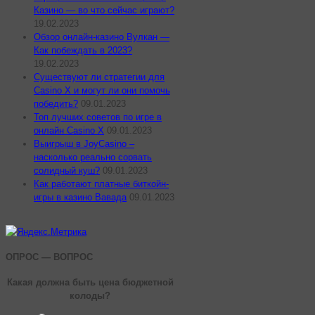
Казино — во что сейчас играют?
19.02.2023
Обзор онлайн-казино Вулкан —
Как побеждать в 2023?
19.02.2023
Существуют ли стратегии для
Casino X и могут ли они помочь
победить?
09.01.2023
Топ лучших советов по игре в
онлайн Casino X
09.01.2023
Выигрыш в JoyCasino –
насколько реально сорвать
солидный куш?
09.01.2023
Как работают платные биткойн-
игры в казино Вавада
09.01.2023
ОПРОС — ВОПРОС
Какая должна быть цена бюджетной
колоды?