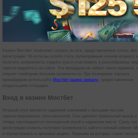
Казино Мостбет позволяет сыграть во все, представленные слоты, без
регистрации. Но если вы хотите стать полноправным членом игорного 
получить возможность сорвать куш и участвовать в разнообразных акц
зарегистрируйтесь на сайте. Эта процедура не займет много времени, 
откроет гемблерам большие возможности. При блокировке портала
провайдером используйте
Мостбет казино зеркало
, предоставленное
владельцами площадки.
Вход в казино Мостбет
Игорный клуб является надежной компанией с большим числом
зарегистрированных пользователей. Они сделали правильный выбор и
теперь наслаждаются полноценной игрой в надежном месте. Сразу по
регистрации клиенты получают возможность зайти в личный кабинет М
и поучаствовать в призовых акциях. Первыми из которых станет получе