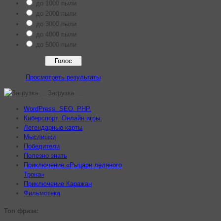
до 1000 пыли
до 2000 пыли
до 3000 пыли
до 4000 пыли
до 5000 пыли
Просмотреть результаты
Загрузка ...
WordPress. SEO. PHP.
Киберспорт. Онлайн игры.
Легендарные карты
Мыслишки
Победители
Полезно знать
Приключение «Рыцари ледяного
Трона»
Приключение Каражан
Фильмотека
Топ фраза: