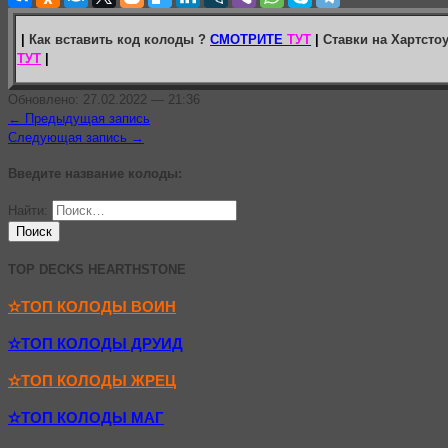
|
Как вставить код колоды ?
СМОТРИТЕ
ТУТ
|
Ставки на Хартсто
ТУТ
|
Обновлено: 27.02.2022 — 21:36
← Предыдущая запись
Следующая запись →
Введите название колоды:
Найти:
TOP DECKS HEARTHSTONE
✫ТОП КОЛОДЫ ВОИН
✫ТОП КОЛОДЫ ДРУИД
✫ТОП КОЛОДЫ ЖРЕЦ
✫ТОП КОЛОДЫ МАГ