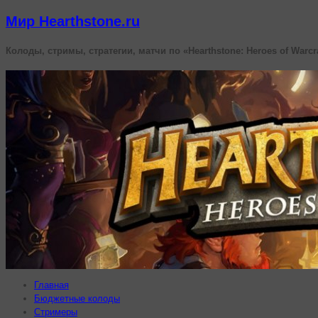
Мир Hearthstone.ru
Колоды, стримы, стратегии, матчи по «Hearthstone: Heroes of Warcr
Главная
Бюджетные колоды
Стримеры