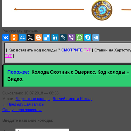
Рассказать друзьям:
|
Как вставить код колоды ?
СМОТРИТЕ
ТУТ
|
Ставки на Хартсто
ТУТ
|
Похожее:
Колода Охотник с Эмерисс. Код колоды +
Видео.
Обновлено: 10.07.2018 — 08:53
Метки:
бюджетные колоды
,
Ловчий смерти Рексар
← Предыдущая запись
Следующая запись →
Введите название колоды: