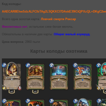
Код колоды:
AAECAR8EhwSdzALFCIbTAg2L5QKXCI7DAskE39ICtQPXzQL+DKgC2w
Всего одна золотая карта:
Ловчий смерти Рексар
Фиолетовых нет
, остальное сине белая мелочь.
Обязательны в наличии две карты:
Оберег малый изумруд.
Цена вопроса
: 2860 пыли
Карты колоды охотника