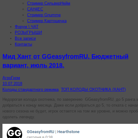
Стример СильверНейм
CAH4EC
Стример Gnumme
Стример Картошечка
Форум \ ЧАТ
РОЗЫГРЫШИ
Все записи
Контакты
Мид Хант от GGeasyfromRU. Бюджетный
вариант, июль 2018.
АгроГном
10.07.2018
Колоды стандартного режима
,
ТОП КОЛОДЫ ОХОТНИКА (ХАНТ)
Недорогая колода охотника, по заверению GGeasyfromRU, до 5 ранга
добраться к концу месяца. Даже если добраться до 5, то отката с нач
нового сезона не будет, игрок остается на том же уровне, и можно про
одолеть легенду.