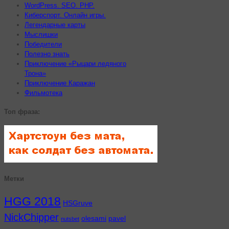
WordPress. SEO. PHP.
Киберспорт. Онлайн игры.
Легендарные карты
Мыслишки
Победители
Полезно знать
Приключение «Рыцари ледяного
Трона»
Приключение Каражан
Фильмотека
Топ фраза:
Метки
HGG 2018
HSGruve
NickChipper
olesami
pavel
nutsbet