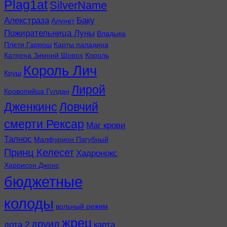
Plag1at
SilverName
Алекстраза
Баку
Алунет
Пожирательница Луны
Владыка
Плети Гаррош
Карты паладина
Катрена Зимний Шорох
Король
Король Лич
Круш
Лирой
Кровопийца Гулдан
Дженкинс
Ловчий
смерти Рексар
Маг крови
Талнос
Малфурион Пагубный
Принц Келесет
Хадронокс
Харрисон Джонс
бюджетные
колоды
вольный режим
жрец
друид
дота 2
карта