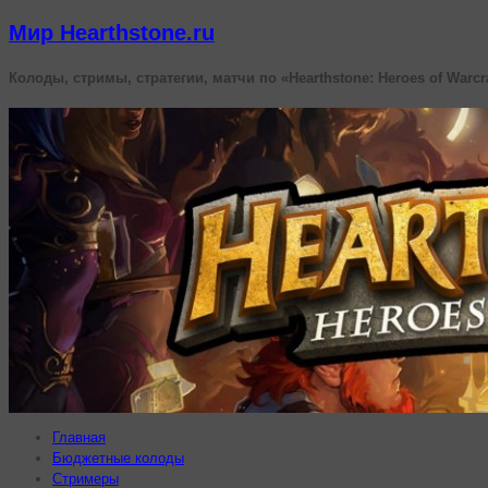
Мир Hearthstone.ru
Колоды, стримы, стратегии, матчи по «Hearthstone: Heroes of Warcr
Главная
Бюджетные колоды
Стримеры