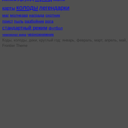
колоды
легендарки
карты
маг
молчезар
награда
охотник
прист
пыль
разбойник
рога
стандартный режим
футбол
чернокнижник
чемпионат мира
Коды, колоды, деки, круглый год: январь, февраль, март, апрель, май, 
Frontier Theme