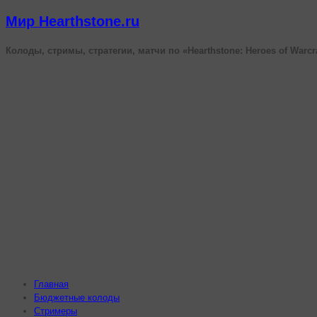
Мир Hearthstone.ru
Колоды, стримы, стратегии, матчи по «Hearthstone: Heroes of Warcr
Главная
Бюджетные колоды
Стримеры