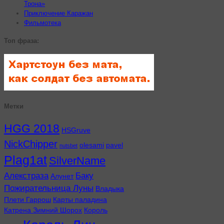
Трона»
Приключение Каражан
Фильмотека
Топ фраза:
Метки
HGG 2018
HSGruve
NickChipper
olesami
pavel
nutsbet
Plag1at
SilverName
Алекстраза
Баку
Алунет
Пожирательница Луны
Владыка
Плети Гаррош
Карты паладина
Катрена Зимний Шорох
Король