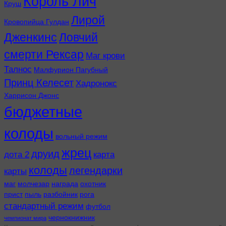
Король Лич
Круш
Лирой
Кровопийца Гулдан
Дженкинс
Ловчий
смерти Рексар
Маг крови
Талнос
Малфурион Пагубный
Принц Келесет
Хадронокс
Харрисон Джонс
бюджетные
колоды
вольный режим
жрец
друид
дота 2
карта
колоды
легендарки
карты
маг
молчезар
награда
охотник
прист
пыль
разбойник
рога
стандартный режим
футбол
чернокнижник
чемпионат мира