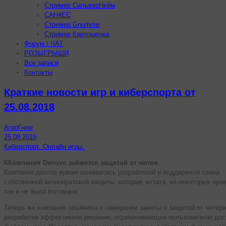
Стример СильверНейм
CAH4EC
Стример Gnumme
Стример Картошечка
Форум \ ЧАТ
РОЗЫГРЫШИ
Все записи
Контакты
Краткие новости игр и киберспорта от
25.08.2018
АгроГном
25.08.2018
Киберспорт. Онлайн игры.
ККомпания Denuvo займется защитой от читов
Компания долгое время занималась разработкой и поддержкой своей
собственной антипиратской защиты, которая, кстати, на некоторых про
так и не была взломана.
Теперь же компания объявила о намерении заняться защитой от читеро
разработав эффективное решение, ограничивающее пользователю дос