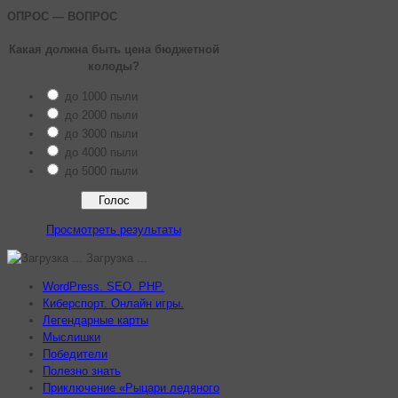
ОПРОС — ВОПРОС
Какая должна быть цена бюджетной
колоды?
до 1000 пыли
до 2000 пыли
до 3000 пыли
до 4000 пыли
до 5000 пыли
Просмотреть результаты
Загрузка ...
WordPress. SEO. PHP.
Киберспорт. Онлайн игры.
Легендарные карты
Мыслишки
Победители
Полезно знать
Приключение «Рыцари ледяного