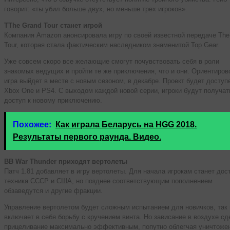
говорит: «ты убил больше двух, но меньше трех игроков».
TThe Grand Tour станет игрой
Компания Amazon анонсировала игру по своей известной передаче The
Tour, которая стала фактическим наследником знаменитой Top Gear.
Уже совсем скоро все желающие смогут почувствовать себя в роли
знакомых ведущих и пройти те же приключения, что и они. Ориентиров
игра выйдет в месте с новым сезоном, в декабре. Проект будет доступ
Xbox One и PS4. С выходом каждой новой серии, игроки будут получат
доступ к новому приключению.
Похожее:
Как играла Беларусь на HGG 2018.
Результаты первого раунда. Видео.
ВВ War Thunder приходят вертолеты
Патч 1.81 добавляет в игру вертолеты. Для начала игрокам станет дос
техника СССР и США, но позднее соответствующим пополнением
обзаведутся и другие фракции.
Управление вертолетом будет сложным испытанием для новичков, так 
включает в себя борьбу с кручением винта. Но зависание в воздухе сд
прицеливание максимально эффективным, попутно облегчая уничтоже