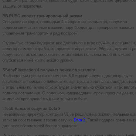
файлам игры. Вероятно, механизм будет схож с действием фирменной
защиты от пиратства.
ВВ PUBG вводят тренировочный режим
Специальная карта, площадью 4 квадратных километра, получила
подвижные и статичные мишени, пару бродов для тренировки навыков
управления транспортом и ряд построек.
Отдельные столы содержат все доступное в игре оружие, а специальн
полигон поможет отработать прыжки с парашютом. Убивать других игро
получится, так как здоровье всех активных пользователей не сможет
опускаться ниже критического уровня.
SSonyPlaystation 4 получает поиск по каталогу
В обновлении прошивки с номером 6.0 игроки получат долгожданную
возможность поиска по библиотеки игр. Достаточно начать вводить наз
в отдельном поле, как список будет значительно сужаться и так вплот
полного совпадения. О подобном нововведении игроки просили давно, 
компания прислушалась к ним только сейчас.
ГГейб Ньюэлл озвучил Dota 2
Генеральный директор компании Valve решился на исключительный шаг
записав собственную версию озвучки
Dota 2
. Такой подарок предназна
для всех обладателей боевого пропуска.
Интересно, что в озвучке отсутствует понятие тройного убийства. Гейб