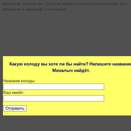
вертолета, конечно же. Пилотам придется учиться использовать для
прикрытия и ландшафт и постройки.
Какую колоду вы хоте ли бы найти? Напишите название
Михалыч найдёт.
Название колоды:
Ваш емейл: