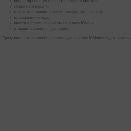
ввода адреса электронного почтового ящика и
созданного пароля;
отыскать в личном кабинете раздел для привязки
платёжного метода;
ввести в форму реквизиты кошелька Юмани;
отправить заполненную форму.
Сразу после отправления информации кошелёк ЮMoney будет активир