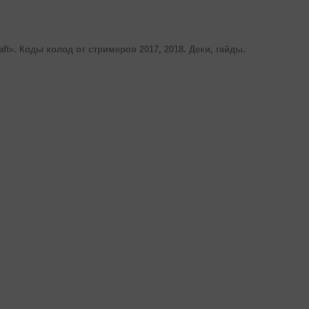
aft». Коды колод от стримеров 2017, 2018. Деки, гайды.