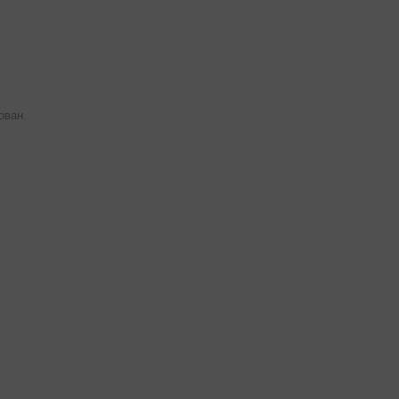
ован.