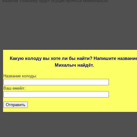
кошелёк YooMoney будут осуществляться моментально.
Какую колоду вы хоте ли бы найти? Напишите название
Михалыч найдёт.
Название колоды:
Ваш емейл: