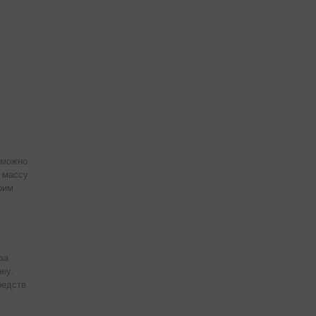
 можно
 массу
оим
за
ey.
редств