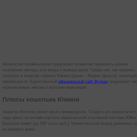
Множество онлайн-казино предлагают клиентам применять разные
платёжные методы для ввода и вывода денег. Среди них, как правило,
отыскать и кошелёк сервиса Юмани (ранее – Яндекс.Деньги), имеющий
преимуществ. Единственный
официальный сайт Вулкан
предлагает св
игрокам новые эмоции и большие выигрыши!
Плюсы кошелька Юмани
Кошелёк Юmoney имеет много преимуществ. Создать его можно всего 
пару минут на онлайн-портале национальной платёжной системы ЮMon
Большой лимит (до 500 тысяч руб.). Моментальный вывод денежных с
из игрового дома.