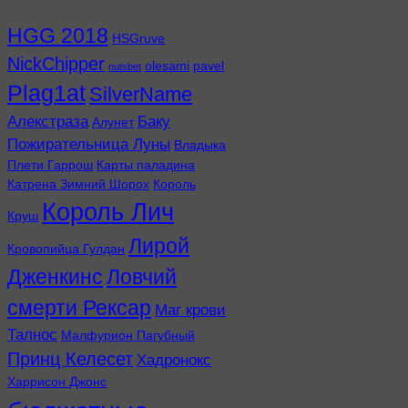
HGG 2018
HSGruve
NickChipper
olesami
pavel
nutsbet
Plag1at
SilverName
Алекстраза
Баку
Алунет
Пожирательница Луны
Владыка
Плети Гаррош
Карты паладина
Катрена Зимний Шорох
Король
Король Лич
Круш
Лирой
Кровопийца Гулдан
Дженкинс
Ловчий
смерти Рексар
Маг крови
Талнос
Малфурион Пагубный
Принц Келесет
Хадронокс
Харрисон Джонс