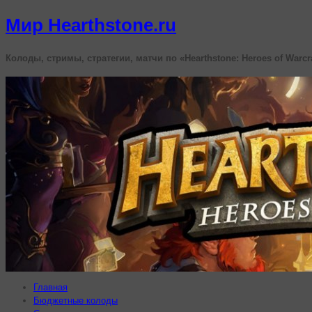
Мир Hearthstone.ru
Колоды, стримы, стратегии, матчи по «Hearthstone: Heroes of Warcr
Главная
Бюджетные колоды