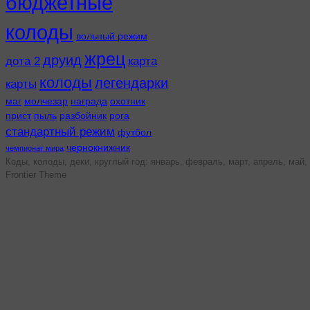
бюджетные
колоды
вольный режим
жрец
друид
дота 2
карта
колоды
легендарки
карты
маг
молчезар
награда
охотник
прист
пыль
разбойник
рога
стандартный режим
футбол
чернокнижник
чемпионат мира
Коды, колоды, деки, круглый год: январь, февраль, март, апрель, май, 
Frontier Theme