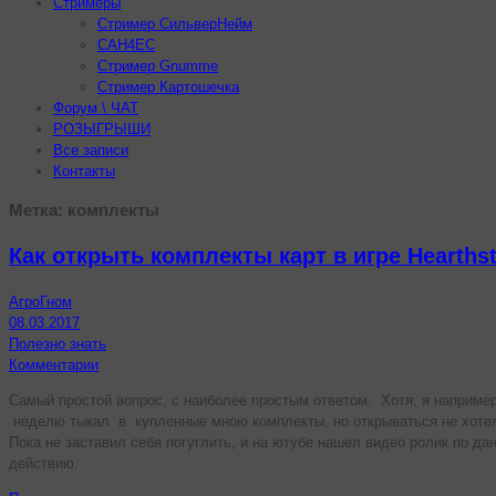
Стримеры
Стример СильверНейм
CAH4EC
Стример Gnumme
Стример Картошечка
Форум \ ЧАТ
РОЗЫГРЫШИ
Все записи
Контакты
Метка:
комплекты
Как открыть комплекты карт в игре Hearths
АгроГном
08.03.2017
Полезно знать
Комментарии
Самый простой вопрос, с наиболее простым ответом. Хотя, я например
неделю тыкал в купленные мною комплекты, но открываться не хоте
Пока не заставил себя погуглить, и на ютубе нашел видео ролик по да
действию.