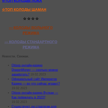
✫ТОП КОЛОДЫ ЛОКА
✫ТОП КОЛОДЫ ШАМАН
✫ ✫ ✫ ✫
— КОЛОДЫ ВОЛЬНОГО
РЕЖИМА
— КОЛОДЫ СТАНДАРТНОГО
РЕЖИМА
Новости. Свежак.
Обзор онлайн-казино
DragonMoney — сколько можно
заработать?
19.02.2023
Официальный сайт Император
Казино — во что сейчас играют?
19.02.2023
Обзор онлайн-казино Вулкан —
Как побеждать в 2023?
19.02.2023
Существуют ли стратегии для