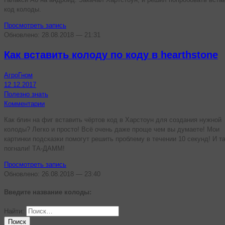
код колоды.
Просмотреть запись
Обновлено: 28.08.2018 — 21:31
Как вставить колоду по коду в hearthstone
АгроГном
12.12.2017
Полезно знать
Комментарии
Как блин на фиг вставить чёртов код в Харстоун для создания нужной
колоды? Легко и просто! Всё очень даже проще чем вы думаете! Мои
картинки подсказки помогут решить проблему в течении 10 секунд! И т
погнали! ТА-ДАММ!
Просмотреть запись
Обновлено: 26.08.2018 — 23:40
Введите название колоды:
Найти: