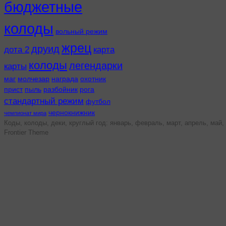
бюджетные
колоды
вольный режим
жрец
друид
дота 2
карта
колоды
легендарки
карты
маг
молчезар
награда
охотник
прист
пыль
разбойник
рога
стандартный режим
футбол
чернокнижник
чемпионат мира
Коды, колоды, деки, круглый год: январь, февраль, март, апрель, май, 
Frontier Theme