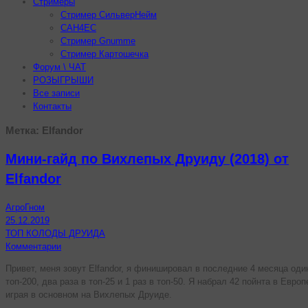
Стримеры
Стример СильверНейм
CAH4EC
Стример Gnumme
Стример Картошечка
Форум \ ЧАТ
РОЗЫГРЫШИ
Все записи
Контакты
Метка:
Elfandor
Мини-гайд по Вихлепых Друиду (2018) от
Elfandor
АгроГном
25.12.2019
ТОП КОЛОДЫ ДРУИДА
Комментарии
Привет, меня зовут Elfandor, я финишировал в последние 4 месяца оди
топ-200, два раза в топ-25 и 1 раз в топ-50. Я набрал 42 пойнта в Европ
играя в основном на Вихлепых Друиде.