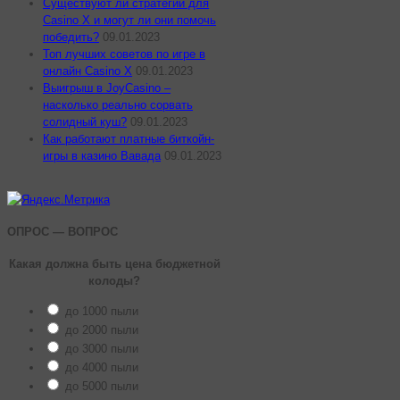
Существуют ли стратегии для
Casino X и могут ли они помочь
победить?
09.01.2023
Топ лучших советов по игре в
онлайн Casino X
09.01.2023
Выигрыш в JoyCasino –
насколько реально сорвать
солидный куш?
09.01.2023
Как работают платные биткойн-
игры в казино Вавада
09.01.2023
ОПРОС — ВОПРОС
Какая должна быть цена бюджетной
колоды?
до 1000 пыли
до 2000 пыли
до 3000 пыли
до 4000 пыли
до 5000 пыли