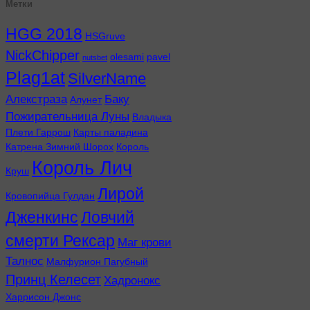
Метки
HGG 2018
HSGruve
NickChipper
olesami
pavel
nutsbet
Plag1at
SilverName
Алекстраза
Баку
Алунет
Пожирательница Луны
Владыка
Плети Гаррош
Карты паладина
Катрена Зимний Шорох
Король
Король Лич
Круш
Лирой
Кровопийца Гулдан
Дженкинс
Ловчий
смерти Рексар
Маг крови
Талнос
Малфурион Пагубный
Принц Келесет
Хадронокс
Харрисон Джонс