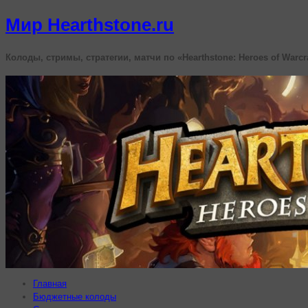
Мир Hearthstone.ru
Колоды, стримы, стратегии, матчи по «Hearthstone: Heroes of Warcr
Главная
Бюджетные колоды