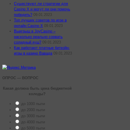
Существуют ли стратегии для
Casino X и могут ли они помочь
победить?
09.01.2023
Топ лучших советов по игре в
онлайн Casino X
09.01.2023
Выигрыш в JoyCasino –
насколько реально сорвать
солидный куш?
09.01.2023
Как работают платные биткойн-
игры в казино Вавада
09.01.2023
ОПРОС — ВОПРОС
Какая должна быть цена бюджетной
колоды?
до 1000 пыли
до 2000 пыли
до 3000 пыли
до 4000 пыли
до 5000 пыли