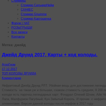
Стримеры
Стример СильверНейм
CAH4EC
Стример Gnumme
Стример Картошечка
Форум \ ЧАТ
РОЗЫГРЫШИ
Все записи
Контакты
Метка:
джейд
Джейд Друид 2017. Карты + код колоды.
АгроГном
17.12.2017
ТОП КОЛОДЫ ДРУИДА
Комментарии
Нефритовый Джейд Друид РЛТ. Убойная вещь для достижения легенд
Стоимость не такая уж и большая, скажем стоимость средняя, 9 200 п
колоде есть парочка легендарных карт: Фэндрал Олений Шлем, Айя Ч
Лапа, Малфурион Пагубный, Кун Забытый Король. И прочие с нефрит
элементами. Версия данной колоды после нерфов в 2017 году.