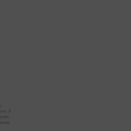
ы.
ыли. В
ёрная
овыми