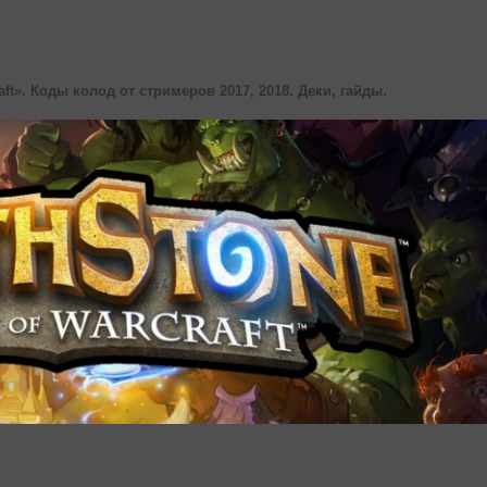
aft». Коды колод от стримеров 2017, 2018. Деки, гайды.