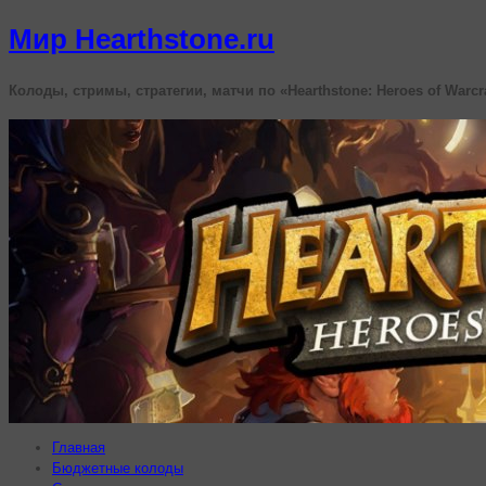
Мир Hearthstone.ru
Колоды, стримы, стратегии, матчи по «Hearthstone: Heroes of Warcr
Главная
Бюджетные колоды