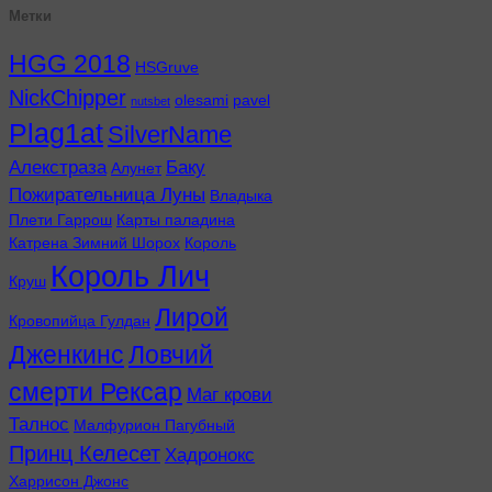
Метки
HGG 2018
HSGruve
NickChipper
olesami
pavel
nutsbet
Plag1at
SilverName
Алекстраза
Баку
Алунет
Пожирательница Луны
Владыка
Плети Гаррош
Карты паладина
Катрена Зимний Шорох
Король
Король Лич
Круш
Лирой
Кровопийца Гулдан
Дженкинс
Ловчий
смерти Рексар
Маг крови
Талнос
Малфурион Пагубный
Принц Келесет
Хадронокс
Харрисон Джонс